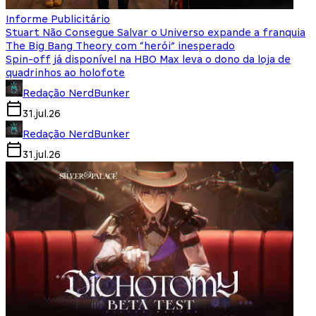
Informe Publicitário
Stuart Não Consegue Salvar o Universo expande a franquia
The Big Bang Theory com “herói” inesperado
Spin-off já disponível na HBO Max leva o dono da loja de
quadrinhos ao holofote
Redação NerdBunker
31.jul.26
Redação NerdBunker
31.jul.26