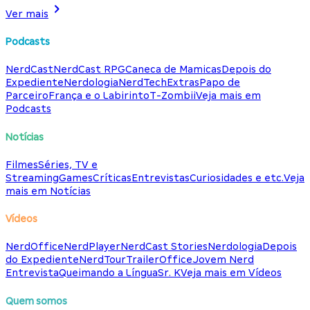
Ver mais
Podcasts
NerdCast
NerdCast RPG
Caneca de Mamicas
Depois do
Expediente
Nerdologia
NerdTech
Extras
Papo de
Parceiro
França e o Labirinto
T-Zombii
Veja mais em
Podcasts
Notícias
Filmes
Séries, TV e
Streaming
Games
Críticas
Entrevistas
Curiosidades e etc.
Veja
mais em Notícias
Vídeos
NerdOffice
NerdPlayer
NerdCast Stories
Nerdologia
Depois
do Expediente
NerdTour
TrailerOffice
Jovem Nerd
Entrevista
Queimando a Língua
Sr. K
Veja mais em Vídeos
Quem somos