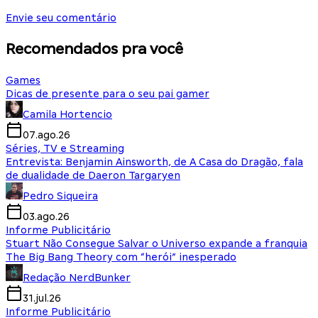
Envie seu comentário
Recomendados pra você
Games
Dicas de presente para o seu pai gamer
Camila Hortencio
07.ago.26
Séries, TV e Streaming
Entrevista: Benjamin Ainsworth, de A Casa do Dragão, fala
de dualidade de Daeron Targaryen
Pedro Siqueira
03.ago.26
Informe Publicitário
Stuart Não Consegue Salvar o Universo expande a franquia
The Big Bang Theory com “herói” inesperado
Redação NerdBunker
31.jul.26
Informe Publicitário