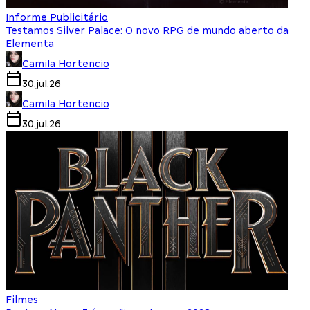
Informe Publicitário
Testamos Silver Palace: O novo RPG de mundo aberto da
Elementa
Camila Hortencio
30.jul.26
Camila Hortencio
30.jul.26
Filmes