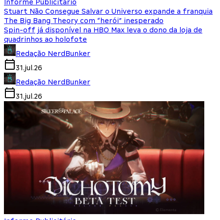
Informe Publicitário
Stuart Não Consegue Salvar o Universo expande a franquia
The Big Bang Theory com “herói” inesperado
Spin-off já disponível na HBO Max leva o dono da loja de
quadrinhos ao holofote
Redação NerdBunker
31.jul.26
Redação NerdBunker
31.jul.26