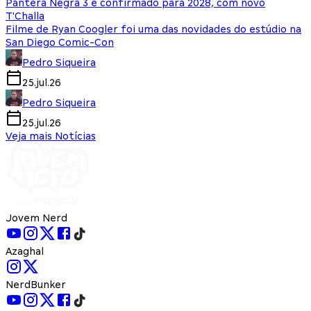
Pantera Negra 3 é confirmado para 2028, com novo
T'Challa
Filme de Ryan Coogler foi uma das novidades do estúdio na
San Diego Comic-Con
Pedro Siqueira
25.jul.26
Pedro Siqueira
25.jul.26
Veja mais Notícias
Jovem Nerd
Azaghal
NerdBunker