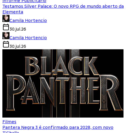
Informe Publicitário
Testamos Silver Palace: O novo RPG de mundo aberto da
Elementa
Camila Hortencio
30.jul.26
Camila Hortencio
30.jul.26
Filmes
Pantera Negra 3 é confirmado para 2028, com novo