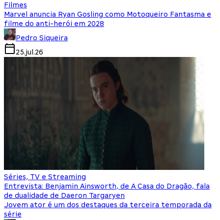
Filmes
Marvel anuncia Ryan Gosling como Motoqueiro Fantasma e
filme do anti-herói em 2028
Pedro Siqueira
25.jul.26
Séries, TV e Streaming
Entrevista: Benjamin Ainsworth, de A Casa do Dragão, fala
de dualidade de Daeron Targaryen
Jovem ator é um dos destaques da terceira temporada da
série