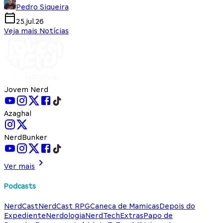
Pedro Siqueira
25.jul.26
Veja mais Notícias
Jovem Nerd
Azaghal
NerdBunker
Ver mais
Podcasts
NerdCast
NerdCast RPG
Caneca de Mamicas
Depois do
Expediente
Nerdologia
NerdTech
Extras
Papo de