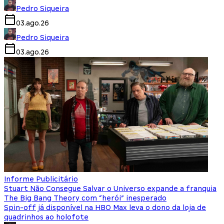
Pedro Siqueira
03.ago.26
Pedro Siqueira
03.ago.26
Informe Publicitário
Stuart Não Consegue Salvar o Universo expande a franquia
The Big Bang Theory com “herói” inesperado
Spin-off já disponível na HBO Max leva o dono da loja de
quadrinhos ao holofote