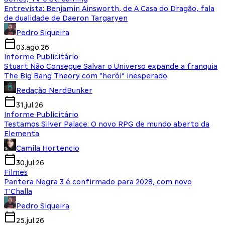
Entrevista: Benjamin Ainsworth, de A Casa do Dragão, fala
de dualidade de Daeron Targaryen
Pedro Siqueira
03.ago.26
Informe Publicitário
Stuart Não Consegue Salvar o Universo expande a franquia
The Big Bang Theory com “herói” inesperado
Redação NerdBunker
31.jul.26
Informe Publicitário
Testamos Silver Palace: O novo RPG de mundo aberto da
Elementa
Camila Hortencio
30.jul.26
Filmes
Pantera Negra 3 é confirmado para 2028, com novo
T'Challa
Pedro Siqueira
25.jul.26