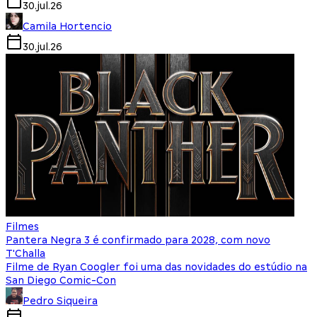
30.jul.26
Camila Hortencio
30.jul.26
Filmes
Pantera Negra 3 é confirmado para 2028, com novo
T'Challa
Filme de Ryan Coogler foi uma das novidades do estúdio na
San Diego Comic-Con
Pedro Siqueira