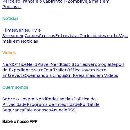
Parceiro
França e o Labirinto
T-Zombii
Veja mais em
Podcasts
Notícias
Filmes
Séries, TV e
Streaming
Games
Críticas
Entrevistas
Curiosidades e etc.
Veja
mais em Notícias
Vídeos
NerdOffice
NerdPlayer
NerdCast Stories
Nerdologia
Depois
do Expediente
NerdTour
TrailerOffice
Jovem Nerd
Entrevista
Queimando a Língua
Sr. K
Veja mais em Vídeos
Quem somos
Sobre o Jovem Nerd
Redes sociais
Política de
Privacidade
Programa de Integridade
Portal de
Segurança
Fale conosco
Anuncie
RSS
Baixe o nosso APP