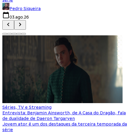
Pedro Siqueira
03.ago.26
Séries, TV e Streaming
Entrevista: Benjamin Ainsworth, de A Casa do Dragão, fala
de dualidade de Daeron Targaryen
Jovem ator é um dos destaques da terceira temporada da
série