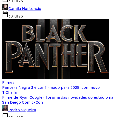
30.jul.26
Camila Hortencio
30.jul.26
Filmes
Pantera Negra 3 é confirmado para 2028, com novo
T'Challa
Filme de Ryan Coogler foi uma das novidades do estúdio na
San Diego Comic-Con
Pedro Siqueira