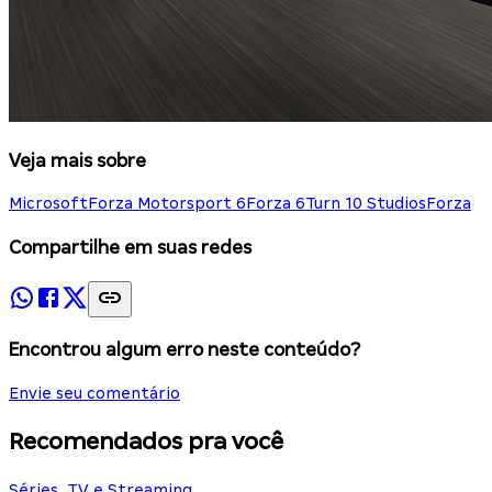
Veja mais sobre
Microsoft
Forza Motorsport 6
Forza 6
Turn 10 Studios
Forza
Compartilhe em suas redes
Encontrou algum erro neste conteúdo?
Envie seu comentário
Recomendados pra você
Séries, TV e Streaming