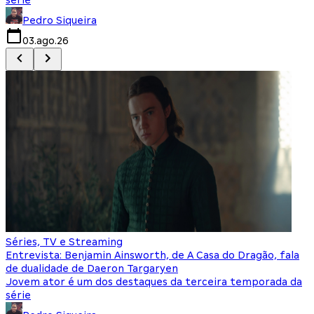
Pedro Siqueira
03.ago.26
Séries, TV e Streaming
Entrevista: Benjamin Ainsworth, de A Casa do Dragão, fala
de dualidade de Daeron Targaryen
Jovem ator é um dos destaques da terceira temporada da
série