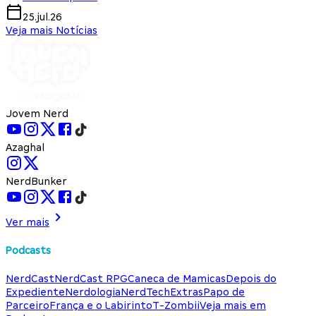
25.jul.26
Veja mais Notícias
Jovem Nerd
Azaghal
NerdBunker
Ver mais
Podcasts
NerdCast
NerdCast RPG
Caneca de Mamicas
Depois do
Expediente
Nerdologia
NerdTech
Extras
Papo de
Parceiro
França e o Labirinto
T-Zombii
Veja mais em