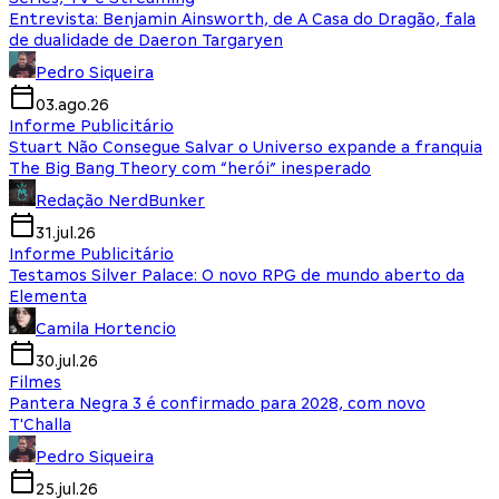
Entrevista: Benjamin Ainsworth, de A Casa do Dragão, fala
de dualidade de Daeron Targaryen
Pedro Siqueira
03.ago.26
Informe Publicitário
Stuart Não Consegue Salvar o Universo expande a franquia
The Big Bang Theory com “herói” inesperado
Redação NerdBunker
31.jul.26
Informe Publicitário
Testamos Silver Palace: O novo RPG de mundo aberto da
Elementa
Camila Hortencio
30.jul.26
Filmes
Pantera Negra 3 é confirmado para 2028, com novo
T'Challa
Pedro Siqueira
25.jul.26