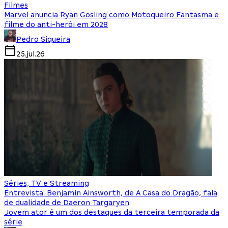
Filmes
Marvel anuncia Ryan Gosling como Motoqueiro Fantasma e
filme do anti-herói em 2028
Pedro Siqueira
25.jul.26
Séries, TV e Streaming
Entrevista: Benjamin Ainsworth, de A Casa do Dragão, fala
de dualidade de Daeron Targaryen
Jovem ator é um dos destaques da terceira temporada da
série