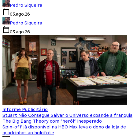
Pedro Siqueira
03.ago.26
Pedro Siqueira
03.ago.26
Informe Publicitário
Stuart Não Consegue Salvar o Universo expande a franquia
The Big Bang Theory com “herói” inesperado
Spin-off já disponível na HBO Max leva o dono da loja de
quadrinhos ao holofote