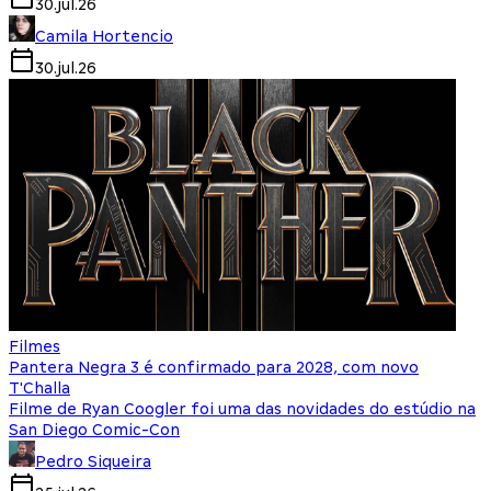
30.jul.26
Camila Hortencio
30.jul.26
Filmes
Pantera Negra 3 é confirmado para 2028, com novo
T'Challa
Filme de Ryan Coogler foi uma das novidades do estúdio na
San Diego Comic-Con
Pedro Siqueira