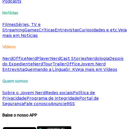
Podcasts
Notícias
Filmes
Séries, TV e
Streaming
Games
Críticas
Entrevistas
Curiosidades e etc.
Veja
mais em Notícias
Vídeos
NerdOffice
NerdPlayer
NerdCast Stories
Nerdologia
Depois
do Expediente
NerdTour
TrailerOffice
Jovem Nerd
Entrevista
Queimando a Língua
Sr. K
Veja mais em Vídeos
Quem somos
Sobre o Jovem Nerd
Redes sociais
Política de
Privacidade
Programa de Integridade
Portal de
Segurança
Fale conosco
Anuncie
RSS
Baixe o nosso APP