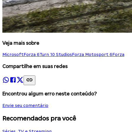
Veja mais sobre
Microsoft
Forza 6
Turn 10 Studios
Forza Motosport 6
Forza
Compartilhe em suas redes
Encontrou algum erro neste conteúdo?
Envie seu comentário
Recomendados pra você
Séries, TV e Streaming