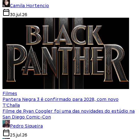
Camila Hortencio
30.jul.26
Filmes
Pantera Negra 3 é confirmado para 2028, com novo
T'Challa
Filme de Ryan Coogler foi uma das novidades do estúdio na
San Diego Comic-Con
Pedro Siqueira
25.jul.26