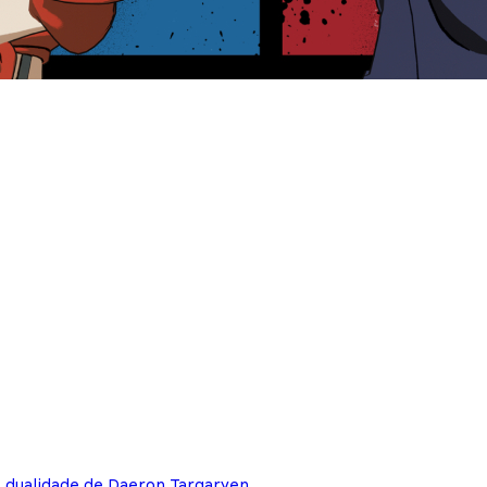
e dualidade de Daeron Targaryen