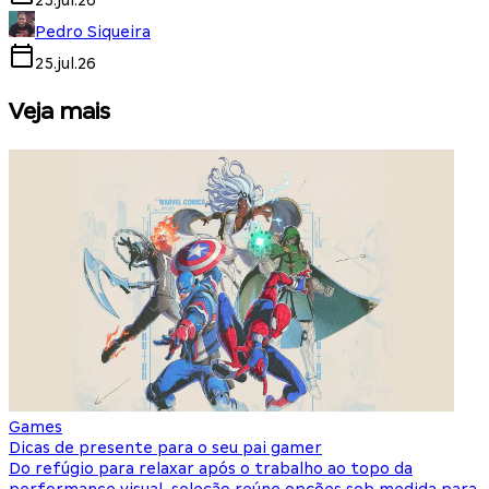
25.jul.26
Pedro Siqueira
25.jul.26
Veja mais
Games
S
Dicas de presente para o seu pai gamer
E
Do refúgio para relaxar após o trabalho ao topo da
d
performance visual, seleção reúne opções sob medida para
J