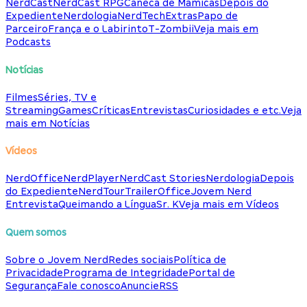
NerdCast
NerdCast RPG
Caneca de Mamicas
Depois do
Expediente
Nerdologia
NerdTech
Extras
Papo de
Parceiro
França e o Labirinto
T-Zombii
Veja mais em
Podcasts
Notícias
Filmes
Séries, TV e
Streaming
Games
Críticas
Entrevistas
Curiosidades e etc.
Veja
mais em Notícias
Vídeos
NerdOffice
NerdPlayer
NerdCast Stories
Nerdologia
Depois
do Expediente
NerdTour
TrailerOffice
Jovem Nerd
Entrevista
Queimando a Língua
Sr. K
Veja mais em Vídeos
Quem somos
Sobre o Jovem Nerd
Redes sociais
Política de
Privacidade
Programa de Integridade
Portal de
Segurança
Fale conosco
Anuncie
RSS