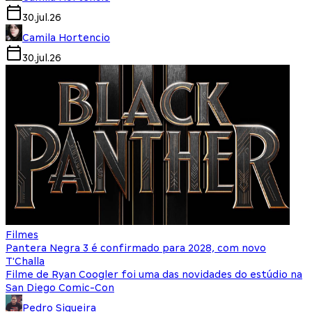
30.jul.26
Camila Hortencio
30.jul.26
Filmes
Pantera Negra 3 é confirmado para 2028, com novo
T'Challa
Filme de Ryan Coogler foi uma das novidades do estúdio na
San Diego Comic-Con
Pedro Siqueira