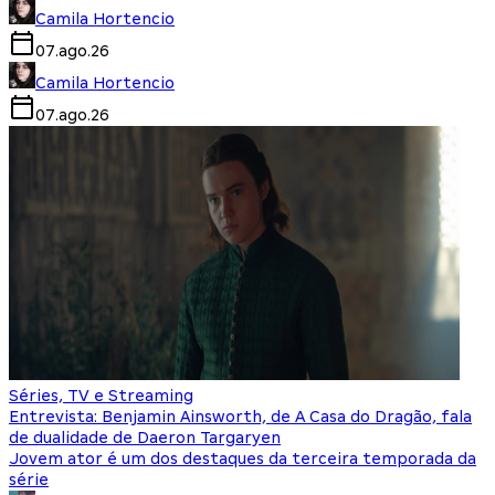
Camila Hortencio
07.ago.26
Camila Hortencio
07.ago.26
Séries, TV e Streaming
Entrevista: Benjamin Ainsworth, de A Casa do Dragão, fala
de dualidade de Daeron Targaryen
Jovem ator é um dos destaques da terceira temporada da
série