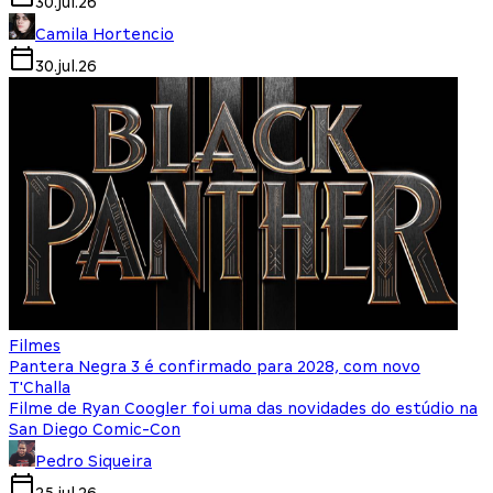
30.jul.26
Camila Hortencio
30.jul.26
Filmes
Pantera Negra 3 é confirmado para 2028, com novo
T'Challa
Filme de Ryan Coogler foi uma das novidades do estúdio na
San Diego Comic-Con
Pedro Siqueira