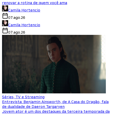
renovar a rotina de quem você ama
Camila Hortencio
07.ago.26
Camila Hortencio
07.ago.26
Séries, TV e Streaming
Entrevista: Benjamin Ainsworth, de A Casa do Dragão, fala
de dualidade de Daeron Targaryen
Jovem ator é um dos destaques da terceira temporada da