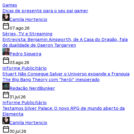
Games
Dicas de presente para o seu pai gamer
Camila Hortencio
07.ago.26
Séries, TV e Streaming
Entrevista: Benjamin Ainsworth, de A Casa do Dragão, fala
de dualidade de Daeron Targaryen
Pedro Siqueira
03.ago.26
Informe Publicitário
Stuart Não Consegue Salvar o Universo expande a franquia
The Big Bang Theory com “herói” inesperado
Redação NerdBunker
31.jul.26
Informe Publicitário
Testamos Silver Palace: O novo RPG de mundo aberto da
Elementa
Camila Hortencio
30.jul.26