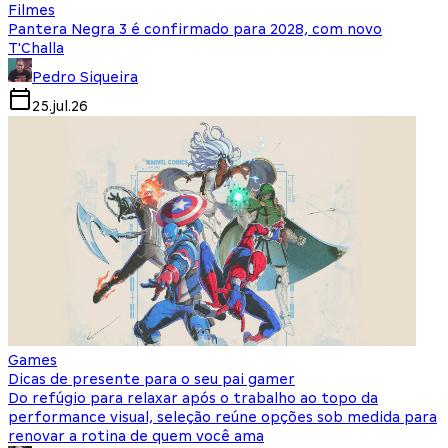
Filmes
Pantera Negra 3 é confirmado para 2028, com novo
T'Challa
Pedro Siqueira
25.jul.26
Games
Dicas de presente para o seu pai gamer
Do refúgio para relaxar após o trabalho ao topo da
performance visual, seleção reúne opções sob medida para
renovar a rotina de quem você ama