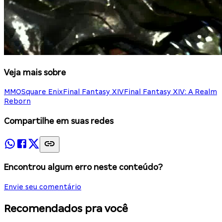
Veja mais sobre
MMO
Square Enix
Final Fantasy XIV
Final Fantasy XIV: A Realm
Reborn
Compartilhe em suas redes
Encontrou algum erro neste conteúdo?
Envie seu comentário
Recomendados pra você