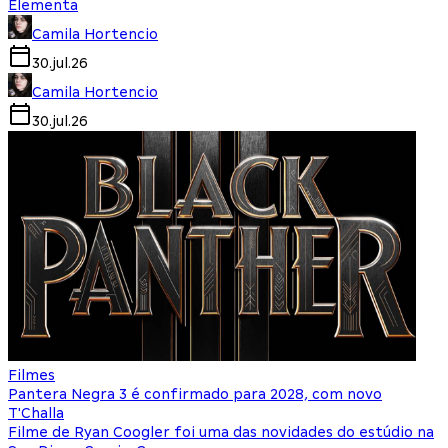
Elementa
Camila Hortencio
30.jul.26
Camila Hortencio
30.jul.26
Filmes
Pantera Negra 3 é confirmado para 2028, com novo
T'Challa
Filme de Ryan Coogler foi uma das novidades do estúdio na