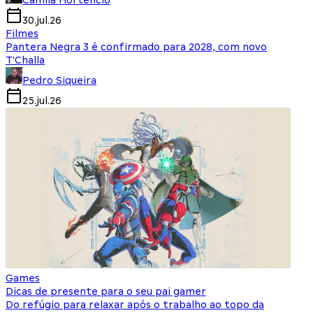
Camila Hortencio
30.jul.26
Filmes
Pantera Negra 3 é confirmado para 2028, com novo
T'Challa
Pedro Siqueira
25.jul.26
Games
Dicas de presente para o seu pai gamer
Do refúgio para relaxar após o trabalho ao topo da