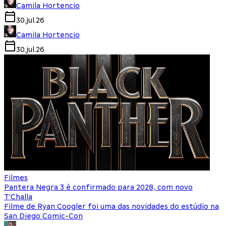
Camila Hortencio
30.jul.26
Camila Hortencio
30.jul.26
Filmes
Pantera Negra 3 é confirmado para 2028, com novo
T'Challa
Filme de Ryan Coogler foi uma das novidades do estúdio na
San Diego Comic-Con