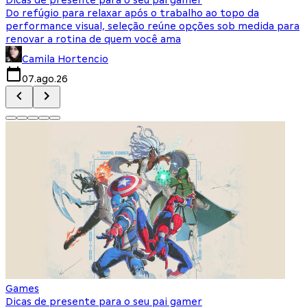
Do refúgio para relaxar após o trabalho ao topo da
d
performance visual, seleção reúne opções sob medida para
J
renovar a rotina de quem você ama
s
Camila Hortencio
07.ago.26
Games
Dicas de presente para o seu pai gamer