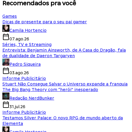
Recomendados pra você
Games
Dicas de presente para o seu pai gamer
Camila Hortencio
07.ago.26
Séries, TV e Streaming
Entrevista: Benjamin Ainsworth, de A Casa do Dragão, fala
de dualidade de Daeron Targaryen
Pedro Siqueira
03.ago.26
Informe Publicitário
Stuart Não Consegue Salvar o Universo expande a franquia
The Big Bang Theory com “herói” inesperado
Redação NerdBunker
31.jul.26
Informe Publicitário
Testamos Silver Palace: O novo RPG de mundo aberto da
Elementa