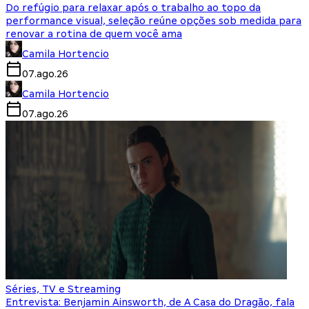
Do refúgio para relaxar após o trabalho ao topo da
performance visual, seleção reúne opções sob medida para
renovar a rotina de quem você ama
Camila Hortencio
07.ago.26
Camila Hortencio
07.ago.26
Séries, TV e Streaming
Entrevista: Benjamin Ainsworth, de A Casa do Dragão, fala