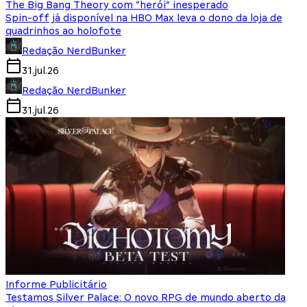
The Big Bang Theory com “herói” inesperado
Spin-off já disponível na HBO Max leva o dono da loja de
quadrinhos ao holofote
Redação NerdBunker
31.jul.26
Redação NerdBunker
31.jul.26
Informe Publicitário
Testamos Silver Palace: O novo RPG de mundo aberto da