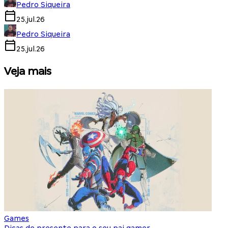
Pedro Siqueira
25.jul.26
Pedro Siqueira
25.jul.26
Veja mais
Games
S
Dicas de presente para o seu pai gamer
E