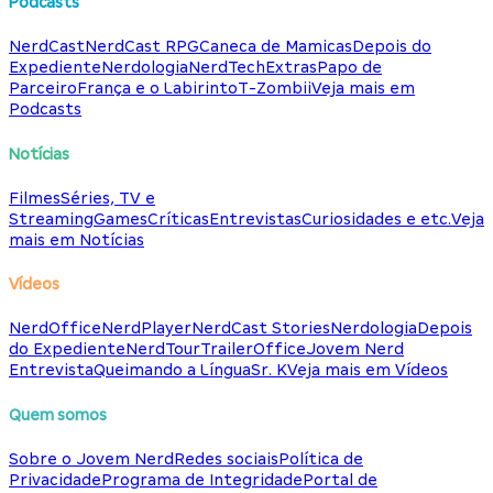
Podcasts
NerdCast
NerdCast RPG
Caneca de Mamicas
Depois do
Expediente
Nerdologia
NerdTech
Extras
Papo de
Parceiro
França e o Labirinto
T-Zombii
Veja mais em
Podcasts
Notícias
Filmes
Séries, TV e
Streaming
Games
Críticas
Entrevistas
Curiosidades e etc.
Veja
mais em Notícias
Vídeos
NerdOffice
NerdPlayer
NerdCast Stories
Nerdologia
Depois
do Expediente
NerdTour
TrailerOffice
Jovem Nerd
Entrevista
Queimando a Língua
Sr. K
Veja mais em Vídeos
Quem somos
Sobre o Jovem Nerd
Redes sociais
Política de
Privacidade
Programa de Integridade
Portal de