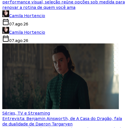
performance visual, seleção reúne opções sob medida para
renovar a rotina de quem você ama
Camila Hortencio
07.ago.26
Camila Hortencio
07.ago.26
Séries, TV e Streaming
Entrevista: Benjamin Ainsworth, de A Casa do Dragão, fala
de dualidade de Daeron Targaryen