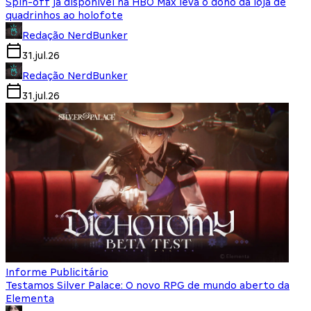
Spin-off já disponível na HBO Max leva o dono da loja de
quadrinhos ao holofote
Redação NerdBunker
31.jul.26
Redação NerdBunker
31.jul.26
Informe Publicitário
Testamos Silver Palace: O novo RPG de mundo aberto da
Elementa