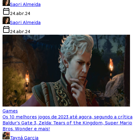
Saori Almeida
24.abr.24
Saori Almeida
24.abr.24
Games
Os 10 melhores jogos de 2023 até agora, segundo a crítica
Baldur's Gate 3, Zelda: Tears of the Kingdom, Super Mario
Bros. Wonder e mais!
Tayná Garcia