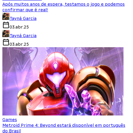
Após muitos anos de espera, testamos o jogo e podemos
confirmar que é real!
Tayná Garcia
03.abr.25
Tayná Garcia
03.abr.25
Games
Metroid Prime 4: Beyond estará disponível em português
do Brasil