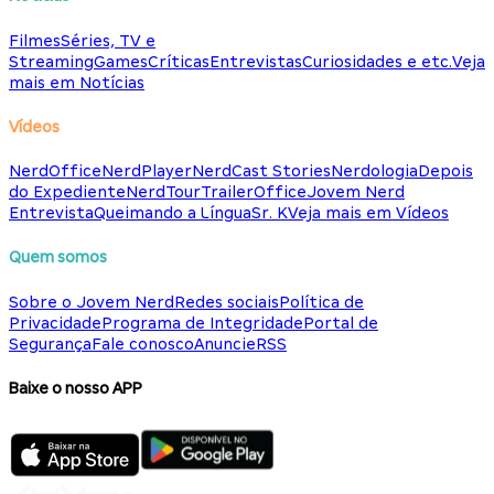
Filmes
Séries, TV e
Streaming
Games
Críticas
Entrevistas
Curiosidades e etc.
Veja
mais em Notícias
Vídeos
NerdOffice
NerdPlayer
NerdCast Stories
Nerdologia
Depois
do Expediente
NerdTour
TrailerOffice
Jovem Nerd
Entrevista
Queimando a Língua
Sr. K
Veja mais em Vídeos
Quem somos
Sobre o Jovem Nerd
Redes sociais
Política de
Privacidade
Programa de Integridade
Portal de
Segurança
Fale conosco
Anuncie
RSS
Baixe o nosso APP