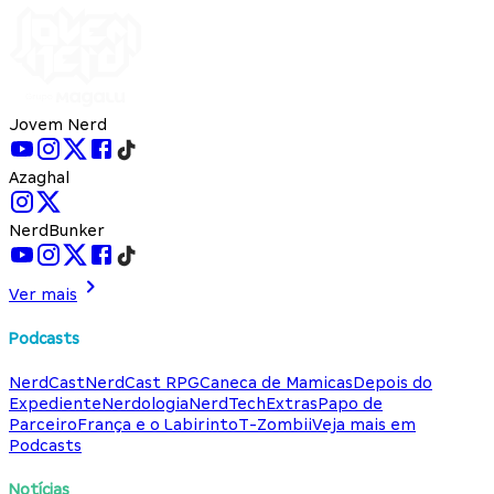
Jovem Nerd
Azaghal
NerdBunker
Ver mais
Podcasts
NerdCast
NerdCast RPG
Caneca de Mamicas
Depois do
Expediente
Nerdologia
NerdTech
Extras
Papo de
Parceiro
França e o Labirinto
T-Zombii
Veja mais em
Podcasts
Notícias