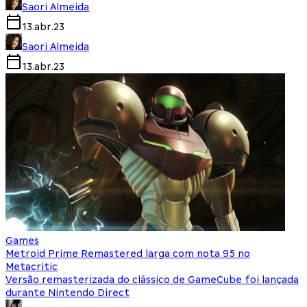
Saori Almeida
13.abr.23
Saori Almeida
13.abr.23
Games
Metroid Prime Remastered larga com nota 95 no
Metacritic
Versão remasterizada do clássico de GameCube foi lançada
durante Nintendo Direct