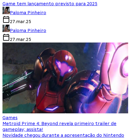
Game tem lançamento previsto para 2025
Paloma Pinheiro
27.mar.25
Paloma Pinheiro
27.mar.25
Games
Metroid Prime 4: Beyond revela primeiro trailer de
gameplay; assista!
Novidade chegou durante a apresentação do Nintendo