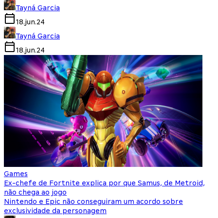
Tayná Garcia
18.jun.24
Tayná Garcia
18.jun.24
Games
Ex-chefe de Fortnite explica por que Samus, de Metroid,
não chega ao jogo
Nintendo e Epic não conseguiram um acordo sobre
exclusividade da personagem