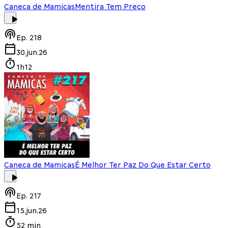
Caneca de Mamicas
Mentira Tem Preço
Ep.
218
30.jun.26
1h12
Caneca de Mamicas
É Melhor Ter Paz Do Que Estar Certo
Ep.
217
15.jun.26
52 min