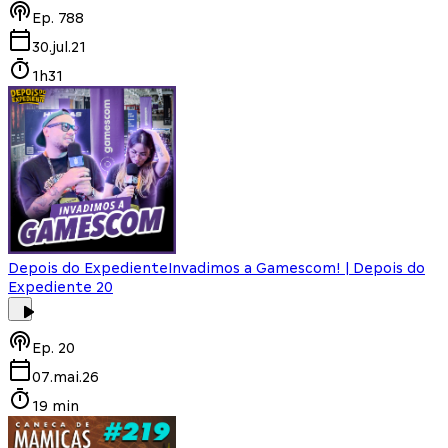
Ep.
788
30.jul.21
1h31
Depois do Expediente
Invadimos a Gamescom! | Depois do
Expediente 20
Ep.
20
07.mai.26
19 min