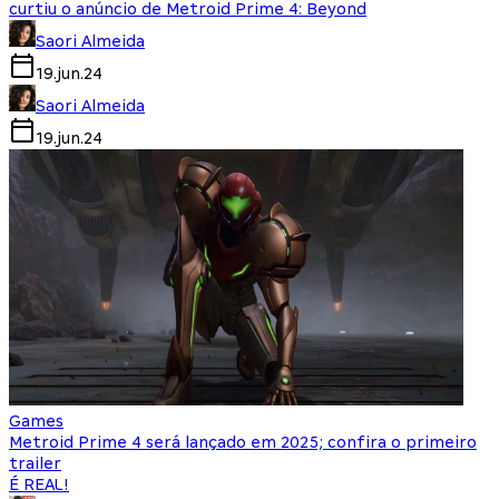
curtiu o anúncio de Metroid Prime 4: Beyond
Saori Almeida
19.jun.24
Saori Almeida
19.jun.24
Games
Metroid Prime 4 será lançado em 2025; confira o primeiro
trailer
É REAL!