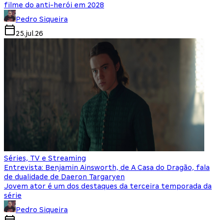
filme do anti-herói em 2028
Pedro Siqueira
25.jul.26
Séries, TV e Streaming
Entrevista: Benjamin Ainsworth, de A Casa do Dragão, fala
de dualidade de Daeron Targaryen
Jovem ator é um dos destaques da terceira temporada da
série
Pedro Siqueira