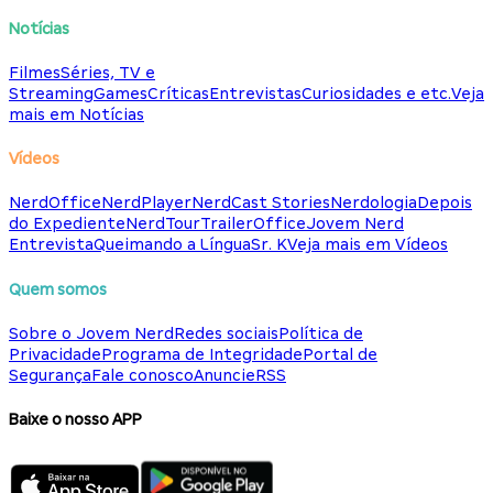
Notícias
Filmes
Séries, TV e
Streaming
Games
Críticas
Entrevistas
Curiosidades e etc.
Veja
mais em Notícias
Vídeos
NerdOffice
NerdPlayer
NerdCast Stories
Nerdologia
Depois
do Expediente
NerdTour
TrailerOffice
Jovem Nerd
Entrevista
Queimando a Língua
Sr. K
Veja mais em Vídeos
Quem somos
Sobre o Jovem Nerd
Redes sociais
Política de
Privacidade
Programa de Integridade
Portal de
Segurança
Fale conosco
Anuncie
RSS
Baixe o nosso APP