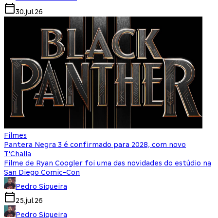
30.jul.26
Filmes
Pantera Negra 3 é confirmado para 2028, com novo
T'Challa
Filme de Ryan Coogler foi uma das novidades do estúdio na
San Diego Comic-Con
Pedro Siqueira
25.jul.26
Pedro Siqueira