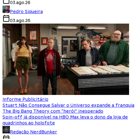
03.ago.26
Pedro Siqueira
03.ago.26
Informe Publicitário
Stuart Não Consegue Salvar o Universo expande a franquia
The Big Bang Theory com “herói” inesperado
Spin-off já disponível na HBO Max leva o dono da loja de
quadrinhos ao holofote
Redação NerdBunker