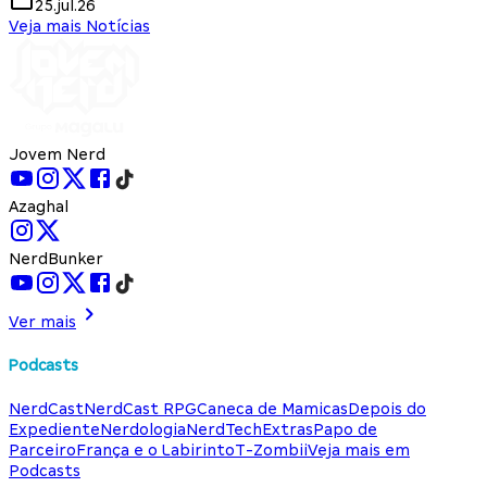
25.jul.26
Veja mais Notícias
Jovem Nerd
Azaghal
NerdBunker
Ver mais
Podcasts
NerdCast
NerdCast RPG
Caneca de Mamicas
Depois do
Expediente
Nerdologia
NerdTech
Extras
Papo de
Parceiro
França e o Labirinto
T-Zombii
Veja mais em
Podcasts