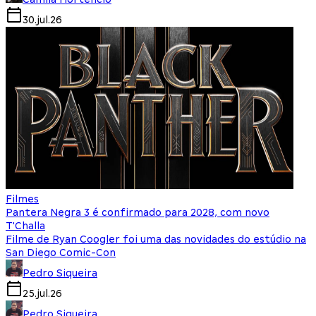
30.jul.26
Filmes
Pantera Negra 3 é confirmado para 2028, com novo
T'Challa
Filme de Ryan Coogler foi uma das novidades do estúdio na
San Diego Comic-Con
Pedro Siqueira
25.jul.26
Pedro Siqueira