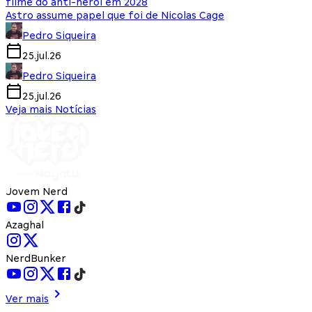
filme do anti-herói em 2028
Astro assume papel que foi de Nicolas Cage
Pedro Siqueira
25.jul.26
Pedro Siqueira
25.jul.26
Veja mais Notícias
Jovem Nerd
Azaghal
NerdBunker
Ver mais