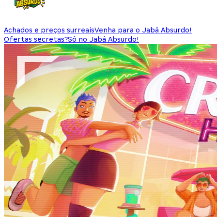
Achados e preços surreais
Venha para o Jabá Absurdo!
Ofertas secretas?
Só no Jabá Absurdo!