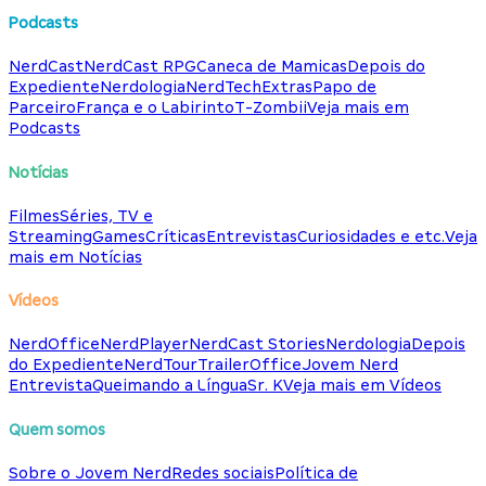
Podcasts
NerdCast
NerdCast RPG
Caneca de Mamicas
Depois do
Expediente
Nerdologia
NerdTech
Extras
Papo de
Parceiro
França e o Labirinto
T-Zombii
Veja mais em
Podcasts
Notícias
Filmes
Séries, TV e
Streaming
Games
Críticas
Entrevistas
Curiosidades e etc.
Veja
mais em Notícias
Vídeos
NerdOffice
NerdPlayer
NerdCast Stories
Nerdologia
Depois
do Expediente
NerdTour
TrailerOffice
Jovem Nerd
Entrevista
Queimando a Língua
Sr. K
Veja mais em Vídeos
Quem somos
Sobre o Jovem Nerd
Redes sociais
Política de