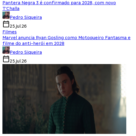
Pantera Negra 3 é confirmado para 2028, com novo
T'Challa
Pedro Siqueira
25.jul.26
Filmes
Marvel anuncia Ryan Gosling como Motoqueiro Fantasma e
filme do anti-herói em 2028
Pedro Siqueira
25.jul.26