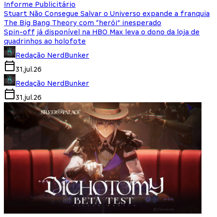
Informe Publicitário
Stuart Não Consegue Salvar o Universo expande a franquia
The Big Bang Theory com “herói” inesperado
Spin-off já disponível na HBO Max leva o dono da loja de
quadrinhos ao holofote
Redação NerdBunker
31.jul.26
Redação NerdBunker
31.jul.26