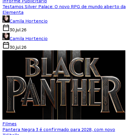
Informe Publicitário
Testamos Silver Palace: O novo RPG de mundo aberto da
Elementa
Camila Hortencio
30.jul.26
Camila Hortencio
30.jul.26
Filmes
Pantera Negra 3 é confirmado para 2028, com novo