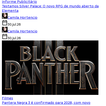
Informe Publicitário
Testamos Silver Palace: O novo RPG de mundo aberto da
Elementa
Camila Hortencio
30.jul.26
Camila Hortencio
30.jul.26
Filmes
Pantera Negra 3 é confirmado para 2028, com novo