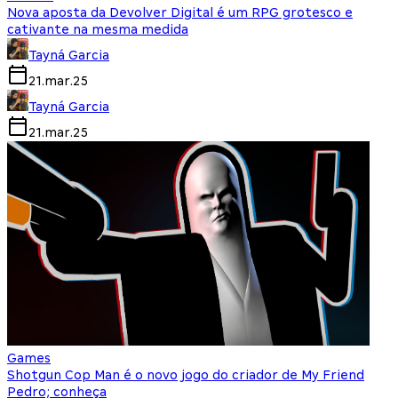
Nova aposta da Devolver Digital é um RPG grotesco e
cativante na mesma medida
Tayná Garcia
21.mar.25
Tayná Garcia
21.mar.25
Games
Shotgun Cop Man é o novo jogo do criador de My Friend
Pedro; conheça