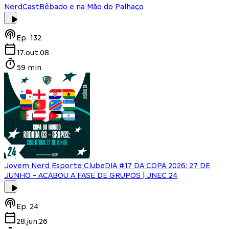
NerdCast
Bêbado e na Mão do Palhaço
Ep.
132
17.out.08
59 min
Jovem Nerd Esporte Clube
DIA #17 DA COPA 2026: 27 DE
JUNHO - ACABOU A FASE DE GRUPOS | JNEC 24
Ep.
24
28.jun.26