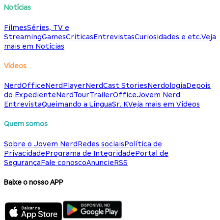
Notícias
Filmes
Séries, TV e
Streaming
Games
Críticas
Entrevistas
Curiosidades e etc.
Veja
mais em Notícias
Vídeos
NerdOffice
NerdPlayer
NerdCast Stories
Nerdologia
Depois
do Expediente
NerdTour
TrailerOffice
Jovem Nerd
Entrevista
Queimando a Língua
Sr. K
Veja mais em Vídeos
Quem somos
Sobre o Jovem Nerd
Redes sociais
Política de
Privacidade
Programa de Integridade
Portal de
Segurança
Fale conosco
Anuncie
RSS
Baixe o nosso APP