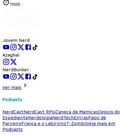
1h00
Jovem Nerd
Azaghal
NerdBunker
Ver mais
Podcasts
NerdCast
NerdCast RPG
Caneca de Mamicas
Depois do
Expediente
Nerdologia
NerdTech
Extras
Papo de
Parceiro
França e o Labirinto
T-Zombii
Veja mais em
Podcasts