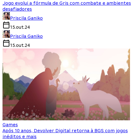
Jogo evolui a fórmula de Gris com combate e ambientes
desafiadores
Priscila Ganiko
15.out.24
Priscila Ganiko
15.out.24
Games
Após 10 anos, Devolver Digital retorna à BGS com jogos
inéditos e mais