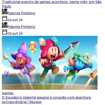
Tradicional evento de games acontece, neste mês, em São
Paulo
Paloma Pinheiro
02.out.24
Paloma Pinheiro
02.out.24
Games
O Escudeiro Valente aquece o coração com aventura
extraordinária | Review