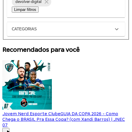
devolver-digital
Limpar filtros
CATEGORIAS
Recomendados para você
Jovem Nerd Esporte Clube
GUIA DA COPA 2026 - Como
Chega o BRASIL Pra Essa Copa? (com Xandi Barros) | JNEC
07