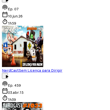
Ep.
07
10.jun.26
1h59
NerdCast
Sem Licença para Dirigir
Ep.
459
03.abr.15
1h39