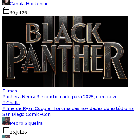
Camila Hortencio
30.jul.26
Filmes
Pantera Negra 3 é confirmado para 2028, com novo
T'Challa
Filme de Ryan Coogler foi uma das novidades do estúdio na
San Diego Comic-Con
Pedro Siqueira
25.jul.26