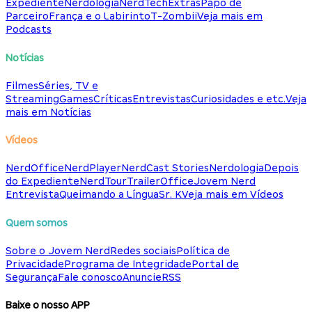
Expediente
Nerdologia
NerdTech
Extras
Papo de
Parceiro
França e o Labirinto
T-Zombii
Veja mais em
Podcasts
Notícias
Filmes
Séries, TV e
Streaming
Games
Críticas
Entrevistas
Curiosidades e etc.
Veja
mais em Notícias
Vídeos
NerdOffice
NerdPlayer
NerdCast Stories
Nerdologia
Depois
do Expediente
NerdTour
TrailerOffice
Jovem Nerd
Entrevista
Queimando a Língua
Sr. K
Veja mais em Vídeos
Quem somos
Sobre o Jovem Nerd
Redes sociais
Política de
Privacidade
Programa de Integridade
Portal de
Segurança
Fale conosco
Anuncie
RSS
Baixe o nosso APP