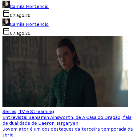
Camila Hortencio
07.ago.26
Camila Hortencio
07.ago.26
Séries, TV e Streaming
Entrevista: Benjamin Ainsworth, de A Casa do Dragão, fala
de dualidade de Daeron Targaryen
Jovem ator é um dos destaques da terceira temporada da
série