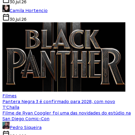
30.jul.26
Camila Hortencio
30.jul.26
Filmes
Pantera Negra 3 é confirmado para 2028, com novo
T'Challa
Filme de Ryan Coogler foi uma das novidades do estúdio na
San Diego Comic-Con
Pedro Siqueira