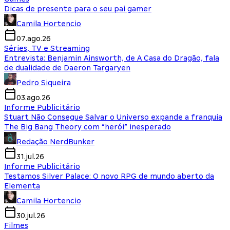
Dicas de presente para o seu pai gamer
Camila Hortencio
07.ago.26
Séries, TV e Streaming
Entrevista: Benjamin Ainsworth, de A Casa do Dragão, fala
de dualidade de Daeron Targaryen
Pedro Siqueira
03.ago.26
Informe Publicitário
Stuart Não Consegue Salvar o Universo expande a franquia
The Big Bang Theory com “herói” inesperado
Redação NerdBunker
31.jul.26
Informe Publicitário
Testamos Silver Palace: O novo RPG de mundo aberto da
Elementa
Camila Hortencio
30.jul.26
Filmes