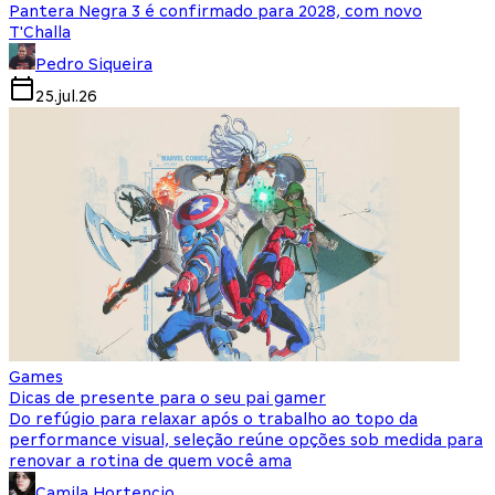
Pantera Negra 3 é confirmado para 2028, com novo
T'Challa
Pedro Siqueira
25.jul.26
Games
Dicas de presente para o seu pai gamer
Do refúgio para relaxar após o trabalho ao topo da
performance visual, seleção reúne opções sob medida para
renovar a rotina de quem você ama
Camila Hortencio