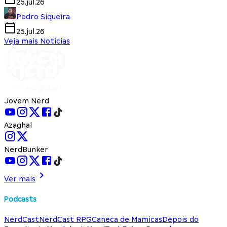
25.jul.26
Pedro Siqueira
25.jul.26
Veja mais Notícias
Jovem Nerd
Azaghal
NerdBunker
Ver mais
Podcasts
NerdCast
NerdCast RPG
Caneca de Mamicas
Depois do