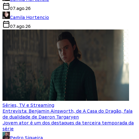
07.ago.26
Camila Hortencio
07.ago.26
Séries, TV e Streaming
Entrevista: Benjamin Ainsworth, de A Casa do Dragão, fala
de dualidade de Daeron Targaryen
Jovem ator é um dos destaques da terceira temporada da
série
Pedro Siqueira