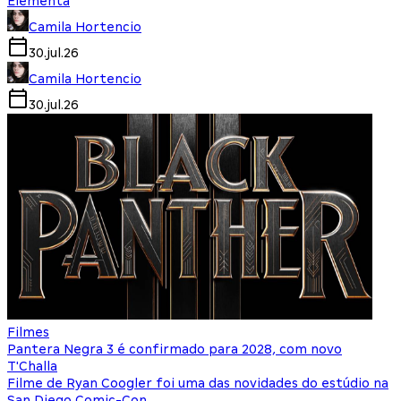
Elementa
Camila Hortencio
30.jul.26
Camila Hortencio
30.jul.26
Filmes
Pantera Negra 3 é confirmado para 2028, com novo
T'Challa
Filme de Ryan Coogler foi uma das novidades do estúdio na
San Diego Comic-Con