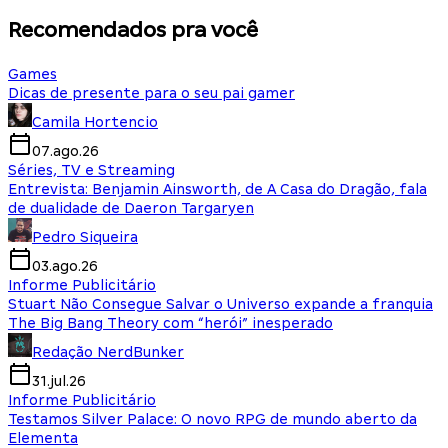
Recomendados pra você
Games
Dicas de presente para o seu pai gamer
Camila Hortencio
07.ago.26
Séries, TV e Streaming
Entrevista: Benjamin Ainsworth, de A Casa do Dragão, fala
de dualidade de Daeron Targaryen
Pedro Siqueira
03.ago.26
Informe Publicitário
Stuart Não Consegue Salvar o Universo expande a franquia
The Big Bang Theory com “herói” inesperado
Redação NerdBunker
31.jul.26
Informe Publicitário
Testamos Silver Palace: O novo RPG de mundo aberto da
Elementa