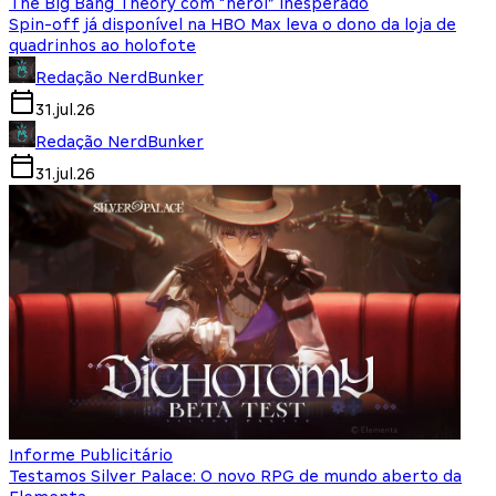
The Big Bang Theory com “herói” inesperado
Spin-off já disponível na HBO Max leva o dono da loja de
quadrinhos ao holofote
Redação NerdBunker
31.jul.26
Redação NerdBunker
31.jul.26
Informe Publicitário
Testamos Silver Palace: O novo RPG de mundo aberto da