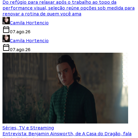
Do refúgio para relaxar após o trabalho ao topo da
performance visual, seleção reúne opções sob medida para
renovar a rotina de quem você ama
Camila Hortencio
07.ago.26
Camila Hortencio
07.ago.26
Séries, TV e Streaming
Entrevista: Benjamin Ainsworth, de A Casa do Dragão, fala