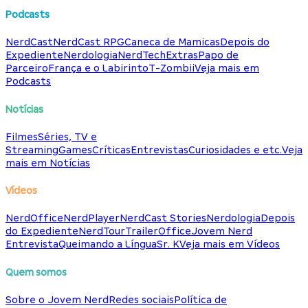
Podcasts
NerdCast
NerdCast RPG
Caneca de Mamicas
Depois do
Expediente
Nerdologia
NerdTech
Extras
Papo de
Parceiro
França e o Labirinto
T-Zombii
Veja mais em
Podcasts
Notícias
Filmes
Séries, TV e
Streaming
Games
Críticas
Entrevistas
Curiosidades e etc.
Veja
mais em Notícias
Vídeos
NerdOffice
NerdPlayer
NerdCast Stories
Nerdologia
Depois
do Expediente
NerdTour
TrailerOffice
Jovem Nerd
Entrevista
Queimando a Língua
Sr. K
Veja mais em Vídeos
Quem somos
Sobre o Jovem Nerd
Redes sociais
Política de