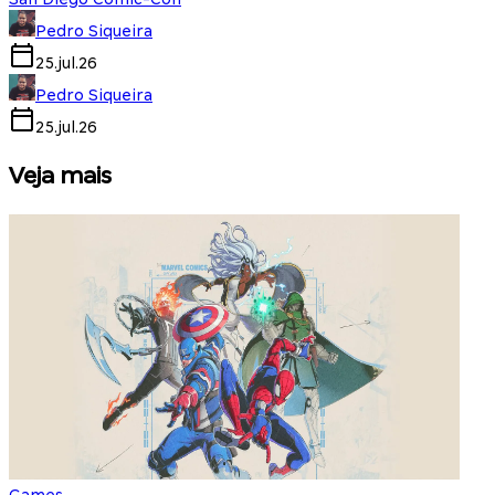
Pedro Siqueira
25.jul.26
Pedro Siqueira
25.jul.26
Veja mais
Games
S