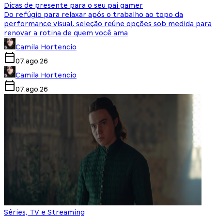
Dicas de presente para o seu pai gamer
Do refúgio para relaxar após o trabalho ao topo da
performance visual, seleção reúne opções sob medida para
renovar a rotina de quem você ama
Camila Hortencio
07.ago.26
Camila Hortencio
07.ago.26
Séries, TV e Streaming