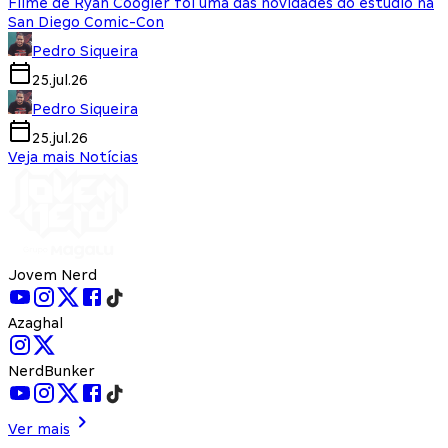
Filme de Ryan Coogler foi uma das novidades do estúdio na
San Diego Comic-Con
Pedro Siqueira
25.jul.26
Pedro Siqueira
25.jul.26
Veja mais Notícias
Jovem Nerd
Azaghal
NerdBunker
Ver mais