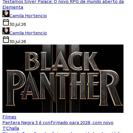
Testamos Silver Palace: O novo RPG de mundo aberto da
Elementa
Camila Hortencio
30.jul.26
Camila Hortencio
30.jul.26
Filmes
Pantera Negra 3 é confirmado para 2028, com novo
T'Challa