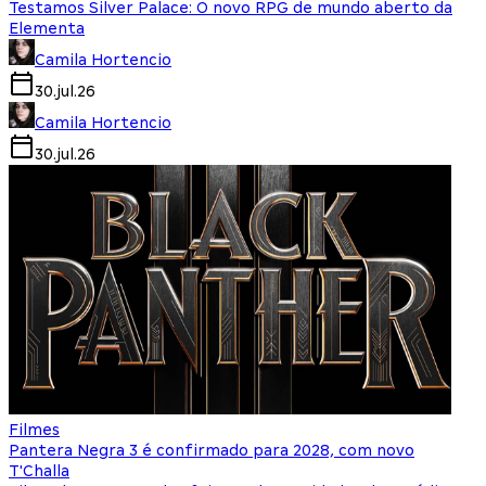
Testamos Silver Palace: O novo RPG de mundo aberto da
Elementa
Camila Hortencio
30.jul.26
Camila Hortencio
30.jul.26
Filmes
Pantera Negra 3 é confirmado para 2028, com novo
T'Challa