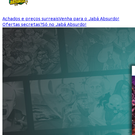
Achados e preços surreais
Venha para o Jabá Absurdo!
Ofertas secretas?
Só no Jabá Absurdo!