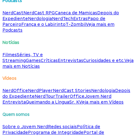
Podcasts
NerdCast
NerdCast RPG
Caneca de Mamicas
Depois do
Expediente
Nerdologia
NerdTech
Extras
Papo de
Parceiro
França e o Labirinto
T-Zombii
Veja mais em
Podcasts
Notícias
Filmes
Séries, TV e
Streaming
Games
Críticas
Entrevistas
Curiosidades e etc.
Veja
mais em Notícias
Vídeos
NerdOffice
NerdPlayer
NerdCast Stories
Nerdologia
Depois
do Expediente
NerdTour
TrailerOffice
Jovem Nerd
Entrevista
Queimando a Língua
Sr. K
Veja mais em Vídeos
Quem somos
Sobre o Jovem Nerd
Redes sociais
Política de
Privacidade
Programa de Integridade
Portal de