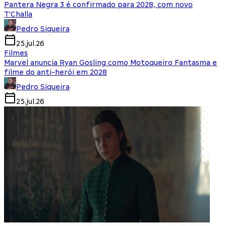
Pantera Negra 3 é confirmado para 2028, com novo
T'Challa
Pedro Siqueira
25.jul.26
Filmes
Marvel anuncia Ryan Gosling como Motoqueiro Fantasma e
filme do anti-herói em 2028
Pedro Siqueira
25.jul.26