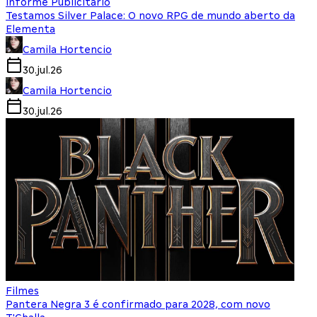
Informe Publicitário
Testamos Silver Palace: O novo RPG de mundo aberto da
Elementa
Camila Hortencio
30.jul.26
Camila Hortencio
30.jul.26
Filmes
Pantera Negra 3 é confirmado para 2028, com novo