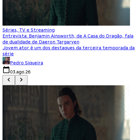
Séries, TV e Streaming
I
Entrevista: Benjamin Ainsworth, de A Casa do Dragão, fala
S
de dualidade de Daeron Targaryen
T
Jovem ator é um dos destaques da terceira temporada da
S
série
q
Pedro Siqueira
03.ago.26