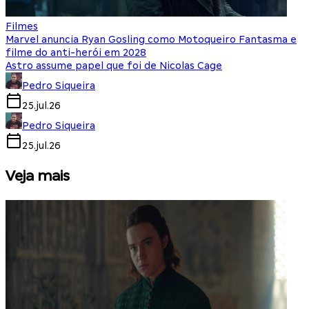
Filmes
Marvel anuncia Ryan Gosling como Motoqueiro Fantasma e
filme do anti-herói em 2028
Astro assume papel que foi de Nicolas Cage
Pedro Siqueira
25.jul.26
Pedro Siqueira
25.jul.26
Veja mais