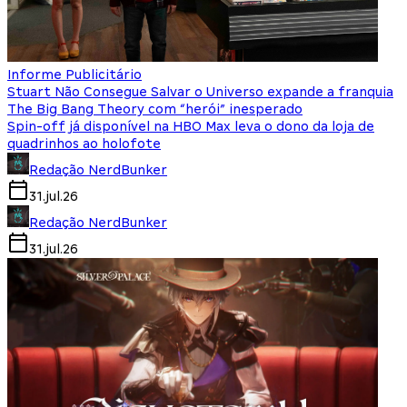
Informe Publicitário
Stuart Não Consegue Salvar o Universo expande a franquia
The Big Bang Theory com “herói” inesperado
Spin-off já disponível na HBO Max leva o dono da loja de
quadrinhos ao holofote
Redação NerdBunker
31.jul.26
Redação NerdBunker
31.jul.26