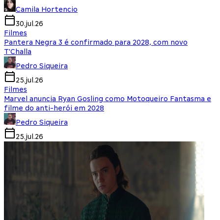
Camila Hortencio
30.jul.26
Filmes
Pantera Negra 3 é confirmado para 2028, com novo
T'Challa
Pedro Siqueira
25.jul.26
Filmes
Marvel anuncia Ryan Gosling como Motoqueiro Fantasma e
filme do anti-herói em 2028
Pedro Siqueira
25.jul.26