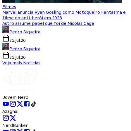
Filmes
Marvel anuncia Ryan Gosling como Motoqueiro Fantasma e
filme do anti-herói em 2028
Astro assume papel que foi de Nicolas Cage
Pedro Siqueira
25.jul.26
Pedro Siqueira
25.jul.26
Veja mais Notícias
Jovem Nerd
Azaghal
NerdBunker