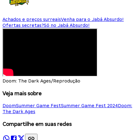
Achados e preços surreais
Venha para o Jabá Absurdo!
Ofertas secretas?
Só no Jabá Absurdo!
Doom: The Dark Ages/Reprodução
Veja mais sobre
Doom
Summer Game Fest
Summer Game Fest 2024
Doom:
The Dark Ages
Compartilhe em suas redes