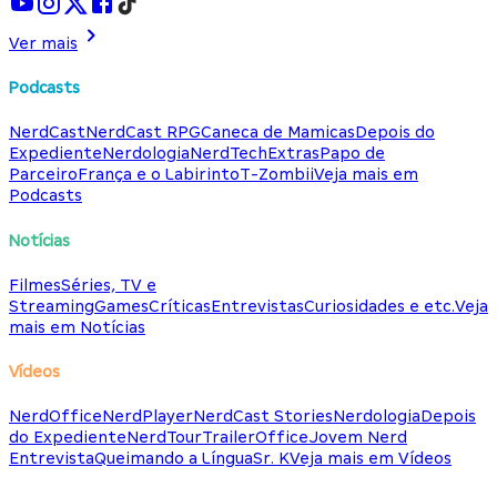
Ver mais
Podcasts
NerdCast
NerdCast RPG
Caneca de Mamicas
Depois do
Expediente
Nerdologia
NerdTech
Extras
Papo de
Parceiro
França e o Labirinto
T-Zombii
Veja mais em
Podcasts
Notícias
Filmes
Séries, TV e
Streaming
Games
Críticas
Entrevistas
Curiosidades e etc.
Veja
mais em Notícias
Vídeos
NerdOffice
NerdPlayer
NerdCast Stories
Nerdologia
Depois
do Expediente
NerdTour
TrailerOffice
Jovem Nerd
Entrevista
Queimando a Língua
Sr. K
Veja mais em Vídeos