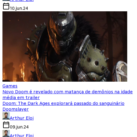
10.jun.24
Games
Novo Doom é revelado com matança de demônios na idade
média em trailer
Doom: The Dark Ages explorará passado do sanguinário
Doomslayer
Arthur Eloi
09.jun.24
Arthur Eloi