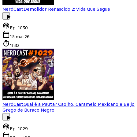
NerdCast
Demolidor Renascido 2: Vida Que Segue
Ep.
1030
15.mai.26
1h33
NerdCast
Qual é a Pauta? Caolho, Caramelo Mexicano e Beijo
Grego de Buraco Negro
Ep.
1029