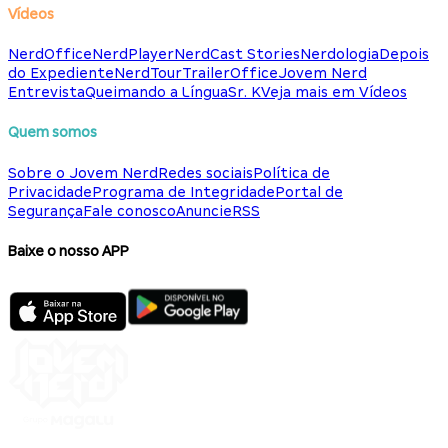
Vídeos
NerdOffice
NerdPlayer
NerdCast Stories
Nerdologia
Depois
do Expediente
NerdTour
TrailerOffice
Jovem Nerd
Entrevista
Queimando a Língua
Sr. K
Veja mais em Vídeos
Quem somos
Sobre o Jovem Nerd
Redes sociais
Política de
Privacidade
Programa de Integridade
Portal de
Segurança
Fale conosco
Anuncie
RSS
Baixe o nosso APP