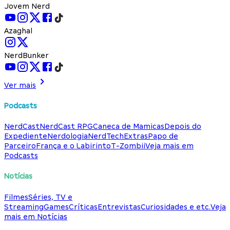
Jovem Nerd
Azaghal
NerdBunker
Ver mais
Podcasts
NerdCast
NerdCast RPG
Caneca de Mamicas
Depois do
Expediente
Nerdologia
NerdTech
Extras
Papo de
Parceiro
França e o Labirinto
T-Zombii
Veja mais em
Podcasts
Notícias
Filmes
Séries, TV e
Streaming
Games
Críticas
Entrevistas
Curiosidades e etc.
Veja
mais em Notícias