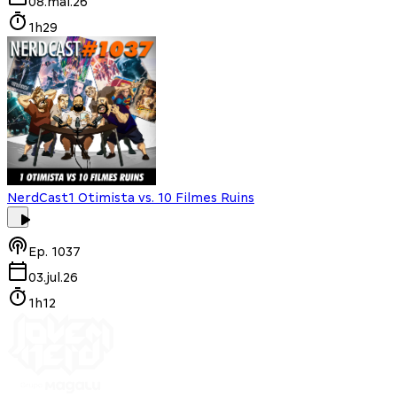
08.mai.26
1h29
NerdCast
1 Otimista vs. 10 Filmes Ruins
Ep.
1037
03.jul.26
1h12