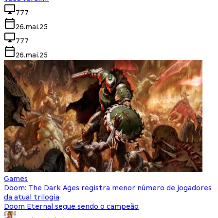
777
26.mai.25
777
26.mai.25
Games
Doom: The Dark Ages registra menor número de jogadores
da atual trilogia
Doom Eternal segue sendo o campeão