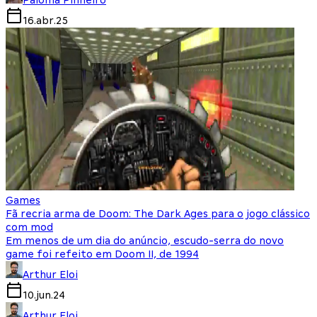
Paloma Pinheiro
16.abr.25
Games
Fã recria arma de Doom: The Dark Ages para o jogo clássico
com mod
Em menos de um dia do anúncio, escudo-serra do novo
game foi refeito em Doom II, de 1994
Arthur Eloi
10.jun.24
Arthur Eloi