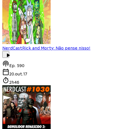
NerdCast
Rick and Morty: Não pense nisso!
Ep.
590
20.out.17
2h46