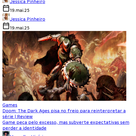
Jessica Pinheiro
19.mai.25
Jessica Pinheiro
19.mai.25
Games
Doom: The Dark Ages pisa no freio para reinterpretar a
série | Review
Game peca pelo excesso, mas subverte expectativas sem
perder a identidade