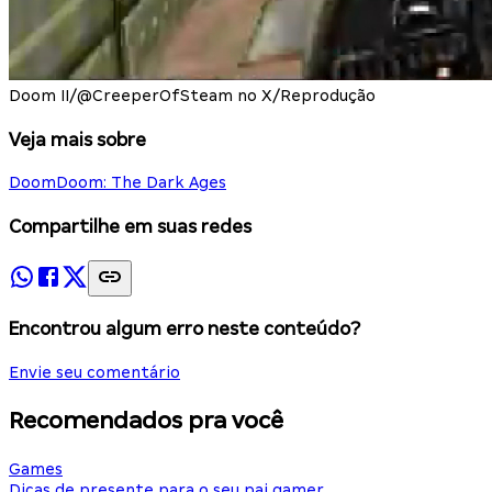
Doom II/@CreeperOfSteam no X/Reprodução
Veja mais sobre
Doom
Doom: The Dark Ages
Compartilhe em suas redes
Encontrou algum erro neste conteúdo?
Envie seu comentário
Recomendados pra você
Games
Dicas de presente para o seu pai gamer