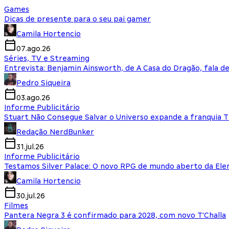
Games
Dicas de presente para o seu pai gamer
Camila Hortencio
07.ago.26
Séries, TV e Streaming
Entrevista: Benjamin Ainsworth, de A Casa do Dragão, fala d
Pedro Siqueira
03.ago.26
Informe Publicitário
Stuart Não Consegue Salvar o Universo expande a franquia 
Redação NerdBunker
31.jul.26
Informe Publicitário
Testamos Silver Palace: O novo RPG de mundo aberto da El
Camila Hortencio
30.jul.26
Filmes
Pantera Negra 3 é confirmado para 2028, com novo T'Challa