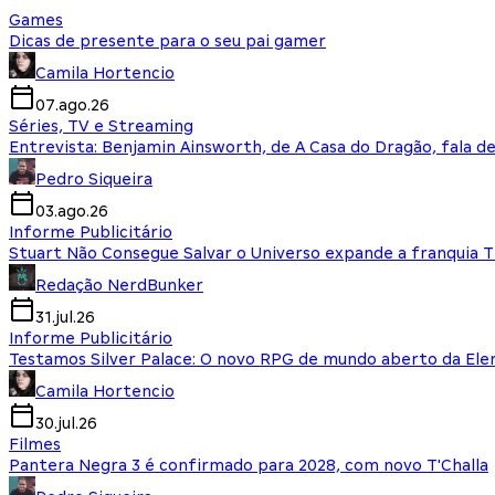
Games
Dicas de presente para o seu pai gamer
Camila Hortencio
07.ago.26
Séries, TV e Streaming
Entrevista: Benjamin Ainsworth, de A Casa do Dragão, fala d
Pedro Siqueira
03.ago.26
Informe Publicitário
Stuart Não Consegue Salvar o Universo expande a franquia 
Redação NerdBunker
31.jul.26
Informe Publicitário
Testamos Silver Palace: O novo RPG de mundo aberto da El
Camila Hortencio
30.jul.26
Filmes
Pantera Negra 3 é confirmado para 2028, com novo T'Challa