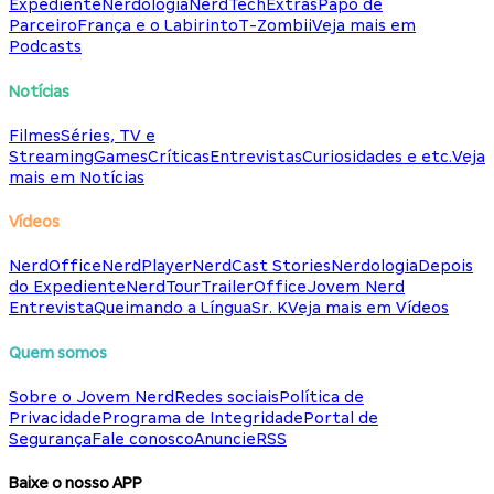
Expediente
Nerdologia
NerdTech
Extras
Papo de
Parceiro
França e o Labirinto
T-Zombii
Veja mais em
Podcasts
Notícias
Filmes
Séries, TV e
Streaming
Games
Críticas
Entrevistas
Curiosidades e etc.
Veja
mais em Notícias
Vídeos
NerdOffice
NerdPlayer
NerdCast Stories
Nerdologia
Depois
do Expediente
NerdTour
TrailerOffice
Jovem Nerd
Entrevista
Queimando a Língua
Sr. K
Veja mais em Vídeos
Quem somos
Sobre o Jovem Nerd
Redes sociais
Política de
Privacidade
Programa de Integridade
Portal de
Segurança
Fale conosco
Anuncie
RSS
Baixe o nosso APP