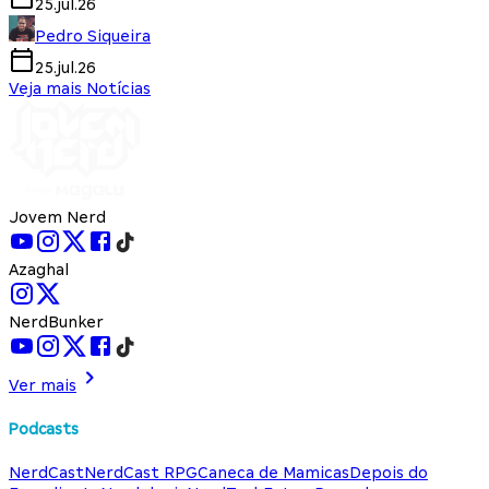
25.jul.26
Pedro Siqueira
25.jul.26
Veja mais Notícias
Jovem Nerd
Azaghal
NerdBunker
Ver mais
Podcasts
NerdCast
NerdCast RPG
Caneca de Mamicas
Depois do