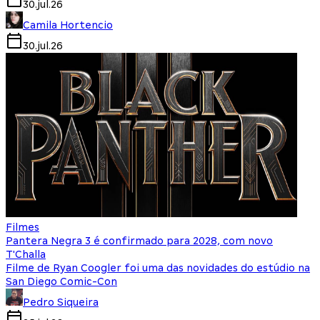
30.jul.26
Camila Hortencio
30.jul.26
Filmes
Pantera Negra 3 é confirmado para 2028, com novo
T'Challa
Filme de Ryan Coogler foi uma das novidades do estúdio na
San Diego Comic-Con
Pedro Siqueira