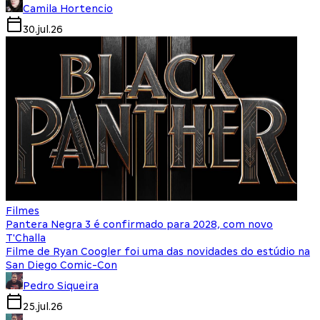
Camila Hortencio
30.jul.26
Filmes
Pantera Negra 3 é confirmado para 2028, com novo
T'Challa
Filme de Ryan Coogler foi uma das novidades do estúdio na
San Diego Comic-Con
Pedro Siqueira
25.jul.26