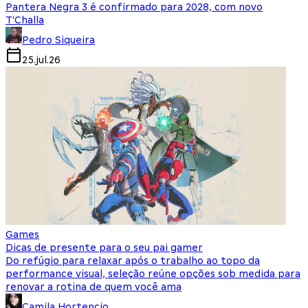
Pantera Negra 3 é confirmado para 2028, com novo
T'Challa
Pedro Siqueira
25.jul.26
Games
Dicas de presente para o seu pai gamer
Do refúgio para relaxar após o trabalho ao topo da
performance visual, seleção reúne opções sob medida para
renovar a rotina de quem você ama
Camila Hortencio