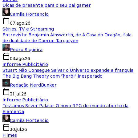
Dicas de presente para o seu pai gamer
Camila Hortencio
07.ago.26
Séries, TV e Streaming
Entrevista: Benjamin Ainsworth, de A Casa do Dragão, fala
de dualidade de Daeron Targaryen
Pedro Siqueira
03.ago.26
Informe Publicitário
Stuart Não Consegue Salvar o Universo expande a franquia
The Big Bang Theory com “herói” inesperado
Redação NerdBunker
31.jul.26
Informe Publicitário
Testamos Silver Palace: O novo RPG de mundo aberto da
Elementa
Camila Hortencio
30.jul.26
Filmes