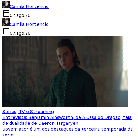
Camila Hortencio
07.ago.26
Camila Hortencio
07.ago.26
Séries, TV e Streaming
Entrevista: Benjamin Ainsworth, de A Casa do Dragão, fala
de dualidade de Daeron Targaryen
Jovem ator é um dos destaques da terceira temporada da
série