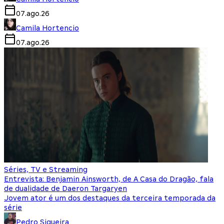
07.ago.26
Camila Hortencio
07.ago.26
Séries, TV e Streaming
Entrevista: Benjamin Ainsworth, de A Casa do Dragão, fala
de dualidade de Daeron Targaryen
Jovem ator é um dos destaques da terceira temporada da
série
Pedro Siqueira