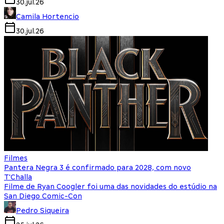
30.jul.26
Camila Hortencio
30.jul.26
Filmes
Pantera Negra 3 é confirmado para 2028, com novo
T'Challa
Filme de Ryan Coogler foi uma das novidades do estúdio na
San Diego Comic-Con
Pedro Siqueira