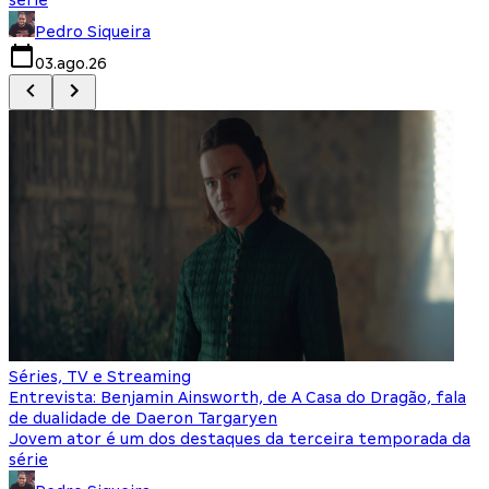
Pedro Siqueira
03.ago.26
Séries, TV e Streaming
Entrevista: Benjamin Ainsworth, de A Casa do Dragão, fala
de dualidade de Daeron Targaryen
Jovem ator é um dos destaques da terceira temporada da
série