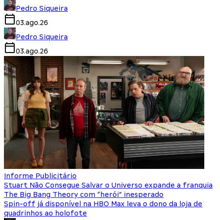
Pedro Siqueira
03.ago.26
Pedro Siqueira
03.ago.26
Informe Publicitário
Stuart Não Consegue Salvar o Universo expande a franquia
The Big Bang Theory com “herói” inesperado
Spin-off já disponível na HBO Max leva o dono da loja de
quadrinhos ao holofote