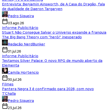
Entrevista: Benjamin Ainsworth, de A Casa do Dragão, fala
de dualidade de Daeron Targaryen
Pedro Siqueira
03.ago.26
Informe Publicitário
Stuart Não Consegue Salvar o Universo expande a franquia
The Big Bang Theory com “herói” inesperado
Redação NerdBunker
31.jul.26
Informe Publicitário
Testamos Silver Palace: O novo RPG de mundo aberto da
Elementa
Camila Hortencio
30.jul.26
Filmes
Pantera Negra 3 é confirmado para 2028, com novo
T'Challa
Pedro Siqueira
25.jul.26