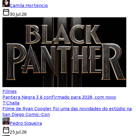
Camila Hortencio
30.jul.26
Filmes
Pantera Negra 3 é confirmado para 2028, com novo
T'Challa
Filme de Ryan Coogler foi uma das novidades do estúdio na
San Diego Comic-Con
Pedro Siqueira
25.jul.26