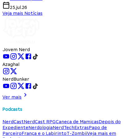
25.jul.26
Veja mais Notícias
Jovem Nerd
Azaghal
NerdBunker
Ver mais
Podcasts
NerdCast
NerdCast RPG
Caneca de Mamicas
Depois do
Expediente
Nerdologia
NerdTech
Extras
Papo de
Parceiro
França e o Labirinto
T-Zombii
Veja mais em