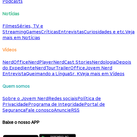
Podcasts
Notícias
Filmes
Séries, TV e
Streaming
Games
Críticas
Entrevistas
Curiosidades e etc.
Veja
mais em Notícias
Vídeos
NerdOffice
NerdPlayer
NerdCast Stories
Nerdologia
Depois
do Expediente
NerdTour
TrailerOffice
Jovem Nerd
Entrevista
Queimando a Língua
Sr. K
Veja mais em Vídeos
Quem somos
Sobre o Jovem Nerd
Redes sociais
Política de
Privacidade
Programa de Integridade
Portal de
Segurança
Fale conosco
Anuncie
RSS
Baixe o nosso APP