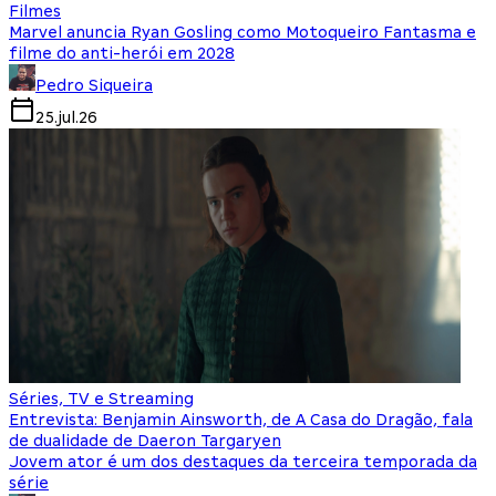
Filmes
Marvel anuncia Ryan Gosling como Motoqueiro Fantasma e
filme do anti-herói em 2028
Pedro Siqueira
25.jul.26
Séries, TV e Streaming
Entrevista: Benjamin Ainsworth, de A Casa do Dragão, fala
de dualidade de Daeron Targaryen
Jovem ator é um dos destaques da terceira temporada da
série