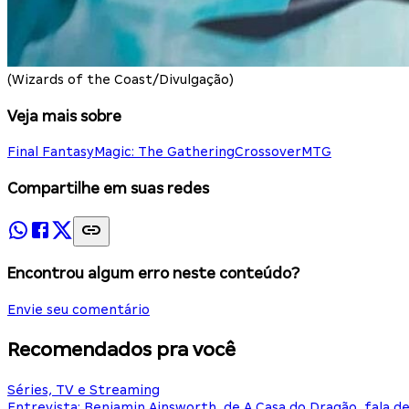
(Wizards of the Coast/Divulgação)
Veja mais sobre
Final Fantasy
Magic: The Gathering
Crossover
MTG
Compartilhe em suas redes
Encontrou algum erro neste conteúdo?
Envie seu comentário
Recomendados pra você
Séries, TV e Streaming
Entrevista: Benjamin Ainsworth, de A Casa do Dragão, fala d