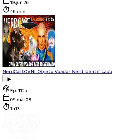
19.jun.26
46 min
NerdCast
OVNI: Objeto Voador Nerd Identificado
Ep.
112a
09.mai.08
1h13