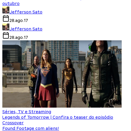
outubro
Jefferson Sato
28.ago.17
Jefferson Sato
28.ago.17
Séries, TV e Streaming
Legends of Tomorrow | Confira o teaser do episódio
Crossover
Found Footage com aliens!