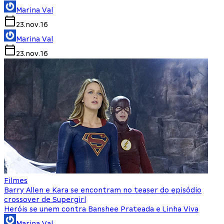
Marina Val
23.nov.16
Marina Val
23.nov.16
Filmes
Barry Allen e Kara se encontram no teaser do episódio
crossover de Supergirl
Heróis se unem contra Banshee Prateada e Linha Viva
Marina Val