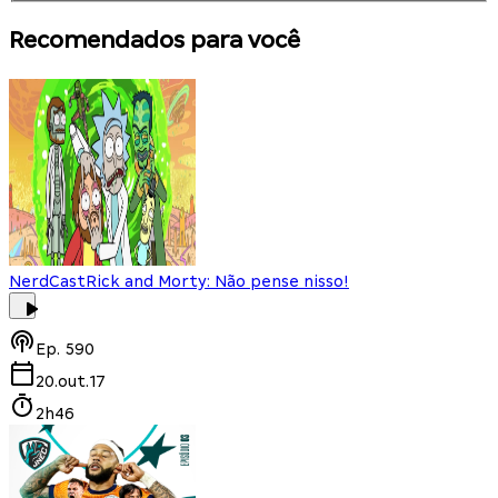
Recomendados para você
NerdCast
Rick and Morty: Não pense nisso!
Ep.
590
20.out.17
2h46