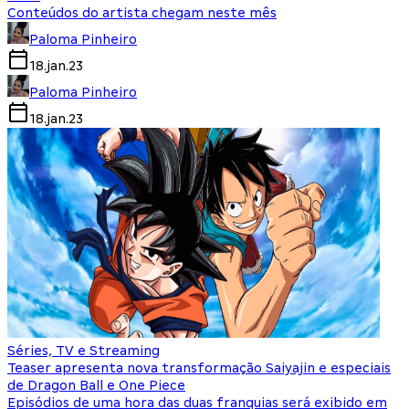
Conteúdos do artista chegam neste mês
Paloma Pinheiro
18.jan.23
Paloma Pinheiro
18.jan.23
Séries, TV e Streaming
Teaser apresenta nova transformação Saiyajin e especiais
de Dragon Ball e One Piece
Episódios de uma hora das duas franquias será exibido em