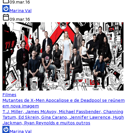
09.mar.16
Marina Val
09.mar.16
Filmes
Mutantes de X-Men Apocalipse e de Deadpool se reúnem
em nova imagem
T.J. Miller, James McAvoy, Michael Fassbender, Channing
Tatum, Ed Skrein, Gina Carano, Jennifer Lawrence, Hugh
Jackman, Ryan Reynolds e muitos outros
Marina Val