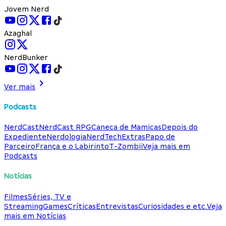
Jovem Nerd
Azaghal
NerdBunker
Ver mais
Podcasts
NerdCast
NerdCast RPG
Caneca de Mamicas
Depois do
Expediente
Nerdologia
NerdTech
Extras
Papo de
Parceiro
França e o Labirinto
T-Zombii
Veja mais em
Podcasts
Notícias
Filmes
Séries, TV e
Streaming
Games
Críticas
Entrevistas
Curiosidades e etc.
Veja
mais em Notícias