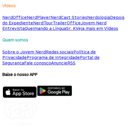
Vídeos
NerdOffice
NerdPlayer
NerdCast Stories
Nerdologia
Depois
do Expediente
NerdTour
TrailerOffice
Jovem Nerd
Entrevista
Queimando a Língua
Sr. K
Veja mais em Vídeos
Quem somos
Sobre o Jovem Nerd
Redes sociais
Política de
Privacidade
Programa de Integridade
Portal de
Segurança
Fale conosco
Anuncie
RSS
Baixe o nosso APP