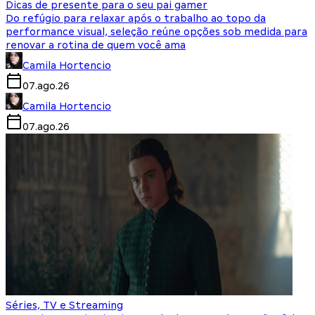
Dicas de presente para o seu pai gamer
Do refúgio para relaxar após o trabalho ao topo da
performance visual, seleção reúne opções sob medida para
renovar a rotina de quem você ama
Camila Hortencio
07.ago.26
Camila Hortencio
07.ago.26
Séries, TV e Streaming