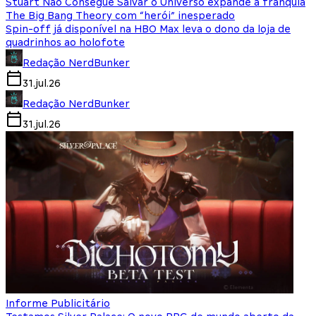
Stuart Não Consegue Salvar o Universo expande a franquia
The Big Bang Theory com “herói” inesperado
Spin-off já disponível na HBO Max leva o dono da loja de
quadrinhos ao holofote
Redação NerdBunker
31.jul.26
Redação NerdBunker
31.jul.26
Informe Publicitário