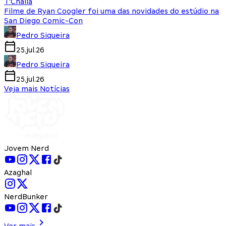
T'Challa
Filme de Ryan Coogler foi uma das novidades do estúdio na
San Diego Comic-Con
Pedro Siqueira
25.jul.26
Pedro Siqueira
25.jul.26
Veja mais Notícias
Jovem Nerd
Azaghal
NerdBunker
Ver mais