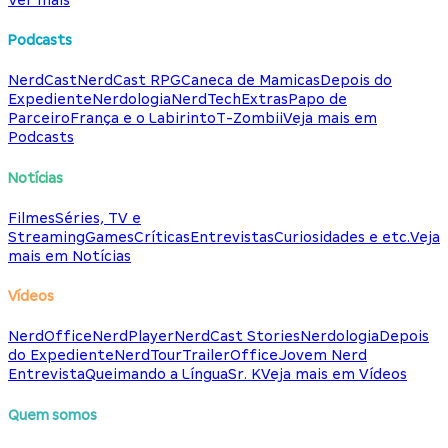
Podcasts
NerdCast
NerdCast RPG
Caneca de Mamicas
Depois do
Expediente
Nerdologia
NerdTech
Extras
Papo de
Parceiro
França e o Labirinto
T-Zombii
Veja mais em
Podcasts
Notícias
Filmes
Séries, TV e
Streaming
Games
Críticas
Entrevistas
Curiosidades e etc.
Veja
mais em Notícias
Vídeos
NerdOffice
NerdPlayer
NerdCast Stories
Nerdologia
Depois
do Expediente
NerdTour
TrailerOffice
Jovem Nerd
Entrevista
Queimando a Língua
Sr. K
Veja mais em Vídeos
Quem somos