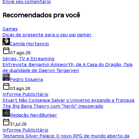
Envie seu comentário
Recomendados pra você
Games
Dicas de presente para o seu pai gamer
Camila Hortencio
07.ago.26
Séries, TV e Streaming
Entrevista: Benjamin Ainsworth, de A Casa do Dragão, fala
de dualidade de Daeron Targaryen
Pedro Siqueira
03.ago.26
Informe Publicitário
Stuart Não Consegue Salvar o Universo expande a franquia
The Big Bang Theory com “herói” inesperado
Redação NerdBunker
31.jul.26
Informe Publicitário
Testamos Silver Palace: O novo RPG de mundo aberto da