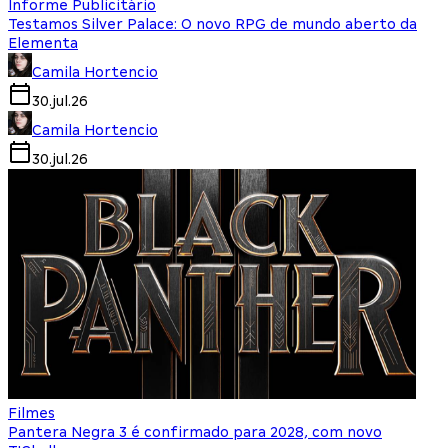
Informe Publicitário
Testamos Silver Palace: O novo RPG de mundo aberto da
Elementa
Camila Hortencio
30.jul.26
Camila Hortencio
30.jul.26
Filmes
Pantera Negra 3 é confirmado para 2028, com novo