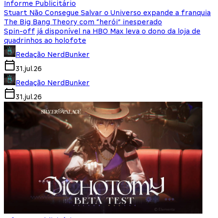
Informe Publicitário
Stuart Não Consegue Salvar o Universo expande a franquia
The Big Bang Theory com “herói” inesperado
Spin-off já disponível na HBO Max leva o dono da loja de
quadrinhos ao holofote
Redação NerdBunker
31.jul.26
Redação NerdBunker
31.jul.26