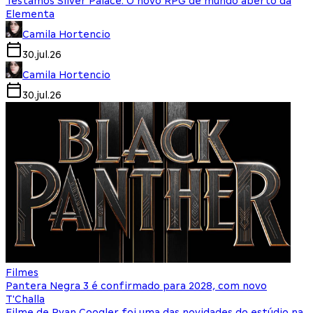
Testamos Silver Palace: O novo RPG de mundo aberto da
Elementa
Camila Hortencio
30.jul.26
Camila Hortencio
30.jul.26
Filmes
Pantera Negra 3 é confirmado para 2028, com novo
T'Challa
Filme de Ryan Coogler foi uma das novidades do estúdio na