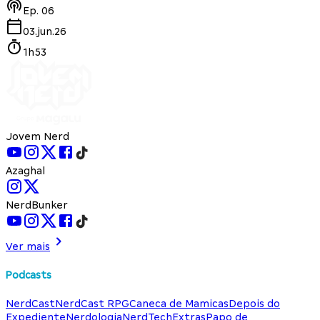
Ep.
06
03.jun.26
1h53
Jovem Nerd
Azaghal
NerdBunker
Ver mais
Podcasts
NerdCast
NerdCast RPG
Caneca de Mamicas
Depois do
Expediente
Nerdologia
NerdTech
Extras
Papo de