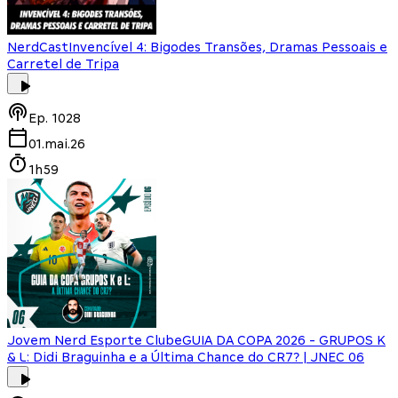
NerdCast
Invencível 4: Bigodes Transões, Dramas Pessoais e
Carretel de Tripa
Ep.
1028
01.mai.26
1h59
Jovem Nerd Esporte Clube
GUIA DA COPA 2026 - GRUPOS K
& L: Didi Braguinha e a Última Chance do CR7? | JNEC 06