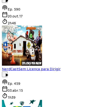
Ep.
590
20.out.17
2h46
NerdCast
Sem Licença para Dirigir
Ep.
459
03.abr.15
1h39