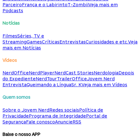
Parceiro
França e o Labirinto
T-Zombii
Veja mais em
Podcasts
Notícias
Filmes
Séries, TV e
Streaming
Games
Críticas
Entrevistas
Curiosidades e etc.
Veja
mais em Notícias
Vídeos
NerdOffice
NerdPlayer
NerdCast Stories
Nerdologia
Depois
do Expediente
NerdTour
TrailerOffice
Jovem Nerd
Entrevista
Queimando a Língua
Sr. K
Veja mais em Vídeos
Quem somos
Sobre o Jovem Nerd
Redes sociais
Política de
Privacidade
Programa de Integridade
Portal de
Segurança
Fale conosco
Anuncie
RSS
Baixe o nosso APP