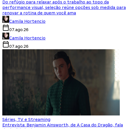
Do refúgio para relaxar após o trabalho ao topo da
performance visual, seleção reúne opções sob medida para
renovar a rotina de quem você ama
Camila Hortencio
07.ago.26
Camila Hortencio
07.ago.26
Séries, TV e Streaming
Entrevista: Benjamin Ainsworth, de A Casa do Dragão, fala