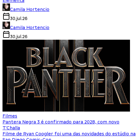
Elementa
Camila Hortencio
30.jul.26
Camila Hortencio
30.jul.26
Filmes
Pantera Negra 3 é confirmado para 2028, com novo
T'Challa
Filme de Ryan Coogler foi uma das novidades do estúdio na
San Diego Comic-Con