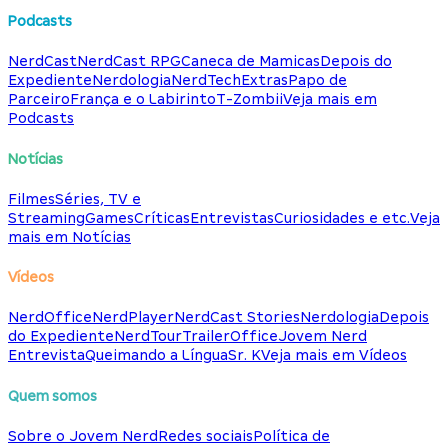
Podcasts
NerdCast
NerdCast RPG
Caneca de Mamicas
Depois do
Expediente
Nerdologia
NerdTech
Extras
Papo de
Parceiro
França e o Labirinto
T-Zombii
Veja mais em
Podcasts
Notícias
Filmes
Séries, TV e
Streaming
Games
Críticas
Entrevistas
Curiosidades e etc.
Veja
mais em Notícias
Vídeos
NerdOffice
NerdPlayer
NerdCast Stories
Nerdologia
Depois
do Expediente
NerdTour
TrailerOffice
Jovem Nerd
Entrevista
Queimando a Língua
Sr. K
Veja mais em Vídeos
Quem somos
Sobre o Jovem Nerd
Redes sociais
Política de