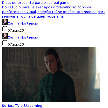
Dicas de presente para o seu pai gamer
Do refúgio para relaxar após o trabalho ao topo da
performance visual, seleção reúne opções sob medida para
renovar a rotina de quem você ama
Camila Hortencio
07.ago.26
Camila Hortencio
07.ago.26
Séries, TV e Streaming