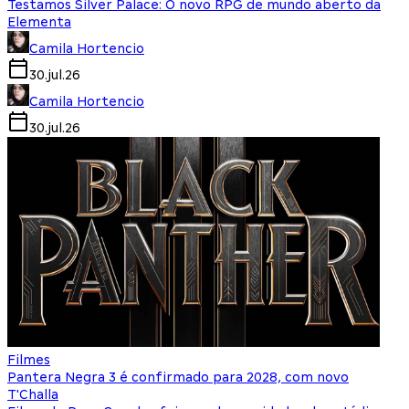
Testamos Silver Palace: O novo RPG de mundo aberto da
Elementa
Camila Hortencio
30.jul.26
Camila Hortencio
30.jul.26
Filmes
Pantera Negra 3 é confirmado para 2028, com novo
T'Challa