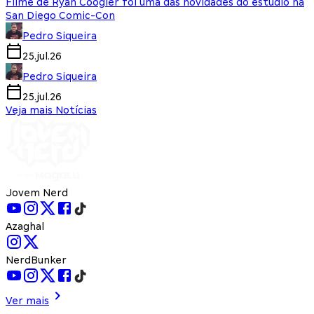
Filme de Ryan Coogler foi uma das novidades do estúdio na
San Diego Comic-Con
Pedro Siqueira
25.jul.26
Pedro Siqueira
25.jul.26
Veja mais Notícias
Jovem Nerd
Azaghal
NerdBunker
Ver mais