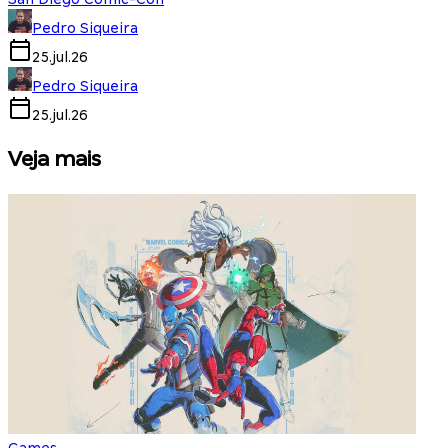
Pedro Siqueira
25.jul.26
Pedro Siqueira
25.jul.26
Veja mais
Games
S