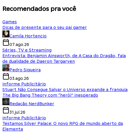
Recomendados pra você
Games
Dicas de presente para o seu pai gamer
Camila Hortencio
07.ago.26
Séries, TV e Streaming
Entrevista: Benjamin Ainsworth, de A Casa do Dragão, fala
de dualidade de Daeron Targaryen
Pedro Siqueira
03.ago.26
Informe Publicitário
Stuart Não Consegue Salvar o Universo expande a franquia
The Big Bang Theory com “herói” inesperado
Redação NerdBunker
31.jul.26
Informe Publicitário
Testamos Silver Palace: O novo RPG de mundo aberto da
Elementa