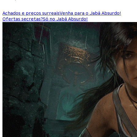
Achados e preços surreais
Venha para o Jabá Absurdo!
Ofertas secretas?
Só no Jabá Absurdo!