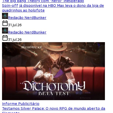
The Big Bang Theory com “herói” inesperado
Spin-off já disponível na HBO Max leva o dono da loja de
quadrinhos ao holofote
Redação NerdBunker
31.jul.26
Redação NerdBunker
31.jul.26
Informe Publicitário
Testamos Silver Palace: O novo RPG de mundo aberto da