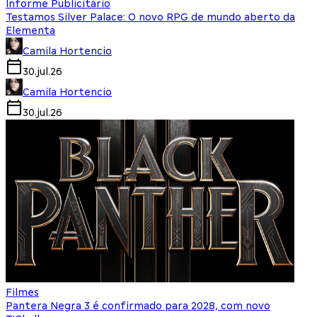
Informe Publicitário
Testamos Silver Palace: O novo RPG de mundo aberto da
Elementa
Camila Hortencio
30.jul.26
Camila Hortencio
30.jul.26
Filmes
Pantera Negra 3 é confirmado para 2028, com novo