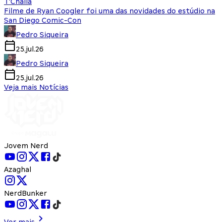
T'Challa
Filme de Ryan Coogler foi uma das novidades do estúdio na
San Diego Comic-Con
Pedro Siqueira
25.jul.26
Pedro Siqueira
25.jul.26
Veja mais Notícias
Jovem Nerd
Azaghal
NerdBunker
Ver mais