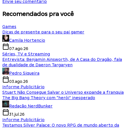
Envie seu comentário
Recomendados pra você
Games
Dicas de presente para o seu pai gamer
Camila Hortencio
07.ago.26
Séries, TV e Streaming
Entrevista: Benjamin Ainsworth, de A Casa do Dragão, fala
de dualidade de Daeron Targaryen
Pedro Siqueira
03.ago.26
Informe Publicitário
Stuart Não Consegue Salvar o Universo expande a franquia
The Big Bang Theory com “herói” inesperado
Redação NerdBunker
31.jul.26
Informe Publicitário
Testamos Silver Palace: O novo RPG de mundo aberto da