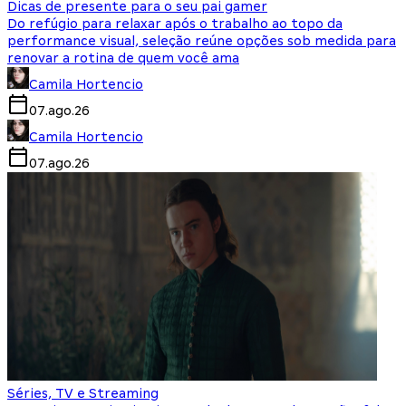
Dicas de presente para o seu pai gamer
Do refúgio para relaxar após o trabalho ao topo da
performance visual, seleção reúne opções sob medida para
renovar a rotina de quem você ama
Camila Hortencio
07.ago.26
Camila Hortencio
07.ago.26
Séries, TV e Streaming