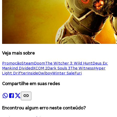
Veja mais sobre
Promoção
Steam
Doom
The Witcher 3: Wild Hunt
Deus Ex:
Mankind Divided
XCOM 2
Dark Souls 3
The Witness
Hyper
Light Drifter
Inside
Owlboy
Winter Sale
Furi
Compartilhe em suas redes
Encontrou algum erro neste conteúdo?