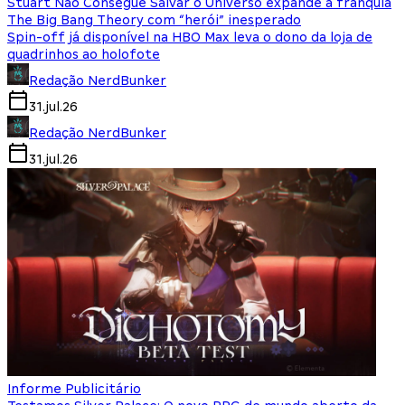
Stuart Não Consegue Salvar o Universo expande a franquia
The Big Bang Theory com “herói” inesperado
Spin-off já disponível na HBO Max leva o dono da loja de
quadrinhos ao holofote
Redação NerdBunker
31.jul.26
Redação NerdBunker
31.jul.26
Informe Publicitário