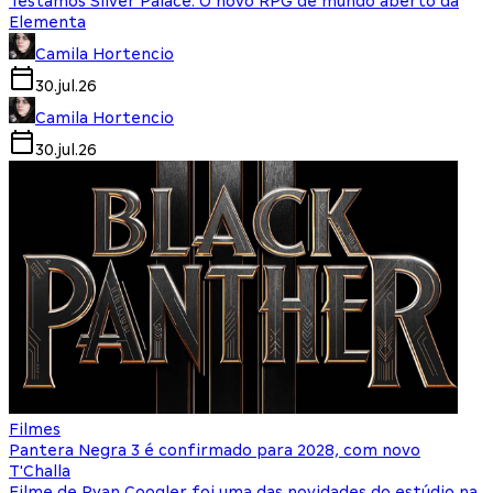
Testamos Silver Palace: O novo RPG de mundo aberto da
Elementa
Camila Hortencio
30.jul.26
Camila Hortencio
30.jul.26
Filmes
Pantera Negra 3 é confirmado para 2028, com novo
T'Challa
Filme de Ryan Coogler foi uma das novidades do estúdio na