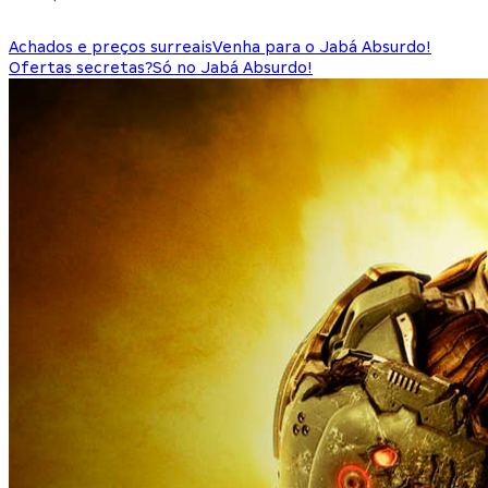
Achados e preços surreais
Venha para o Jabá Absurdo!
Ofertas secretas?
Só no Jabá Absurdo!