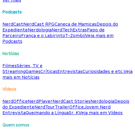
Podcasts
NerdCast
NerdCast RPG
Caneca de Mamicas
Depois do
Expediente
Nerdologia
NerdTech
Extras
Papo de
Parceiro
França e o Labirinto
T-Zombii
Veja mais em
Podcasts
Notícias
Filmes
Séries, TV e
Streaming
Games
Críticas
Entrevistas
Curiosidades e etc.
Veja
mais em Notícias
Vídeos
NerdOffice
NerdPlayer
NerdCast Stories
Nerdologia
Depois
do Expediente
NerdTour
TrailerOffice
Jovem Nerd
Entrevista
Queimando a Língua
Sr. K
Veja mais em Vídeos
Quem somos