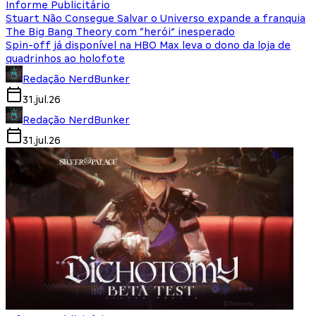
Informe Publicitário
Stuart Não Consegue Salvar o Universo expande a franquia
The Big Bang Theory com “herói” inesperado
Spin-off já disponível na HBO Max leva o dono da loja de
quadrinhos ao holofote
Redação NerdBunker
31.jul.26
Redação NerdBunker
31.jul.26