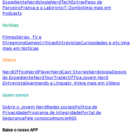
Expediente
Nerdologia
NerdTech
Extras
Papo de
Parceiro
França e o Labirinto
T-Zombii
Veja mais em
Podcasts
Notícias
Filmes
Séries, TV e
Streaming
Games
Críticas
Entrevistas
Curiosidades e etc.
Veja
mais em Notícias
Vídeos
NerdOffice
NerdPlayer
NerdCast Stories
Nerdologia
Depois
do Expediente
NerdTour
TrailerOffice
Jovem Nerd
Entrevista
Queimando a Língua
Sr. K
Veja mais em Vídeos
Quem somos
Sobre o Jovem Nerd
Redes sociais
Política de
Privacidade
Programa de Integridade
Portal de
Segurança
Fale conosco
Anuncie
RSS
Baixe o nosso APP