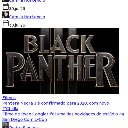
Camila Hortencio
30.jul.26
Camila Hortencio
30.jul.26
Filmes
Pantera Negra 3 é confirmado para 2028, com novo
T'Challa
Filme de Ryan Coogler foi uma das novidades do estúdio na
San Diego Comic-Con
Pedro Siqueira