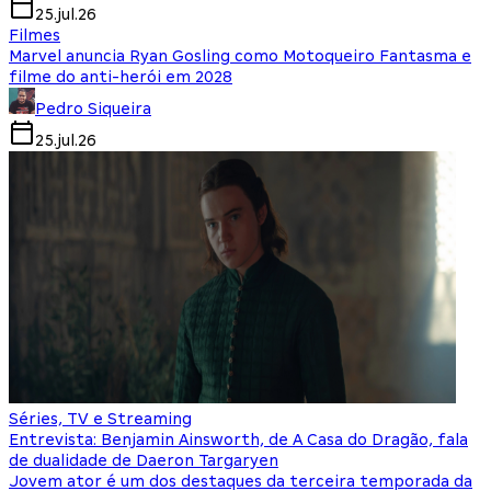
25.jul.26
Filmes
Marvel anuncia Ryan Gosling como Motoqueiro Fantasma e
filme do anti-herói em 2028
Pedro Siqueira
25.jul.26
Séries, TV e Streaming
Entrevista: Benjamin Ainsworth, de A Casa do Dragão, fala
de dualidade de Daeron Targaryen
Jovem ator é um dos destaques da terceira temporada da