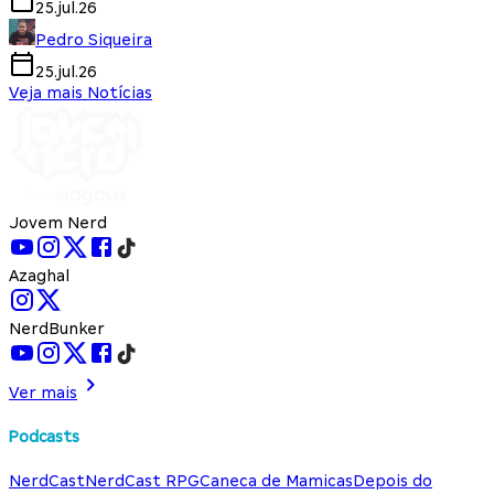
25.jul.26
Pedro Siqueira
25.jul.26
Veja mais Notícias
Jovem Nerd
Azaghal
NerdBunker
Ver mais
Podcasts
NerdCast
NerdCast RPG
Caneca de Mamicas
Depois do