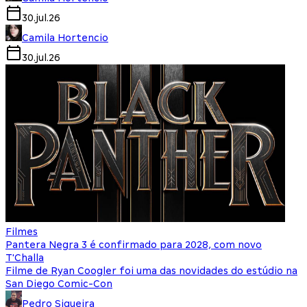
30.jul.26
Camila Hortencio
30.jul.26
Filmes
Pantera Negra 3 é confirmado para 2028, com novo
T'Challa
Filme de Ryan Coogler foi uma das novidades do estúdio na
San Diego Comic-Con
Pedro Siqueira