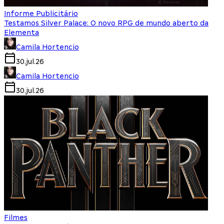
Informe Publicitário
Testamos Silver Palace: O novo RPG de mundo aberto da
Elementa
Camila Hortencio
30.jul.26
Camila Hortencio
30.jul.26
Filmes