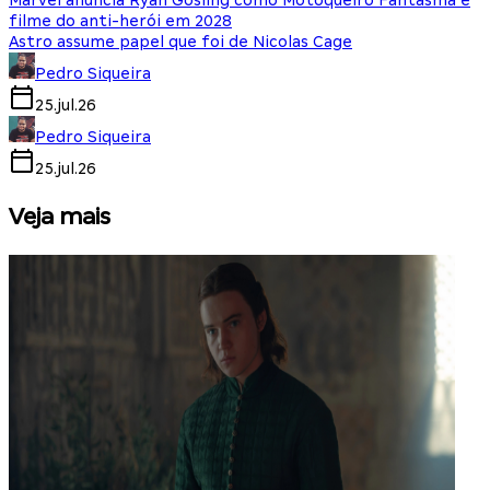
Marvel anuncia Ryan Gosling como Motoqueiro Fantasma e
filme do anti-herói em 2028
Astro assume papel que foi de Nicolas Cage
Pedro Siqueira
25.jul.26
Pedro Siqueira
25.jul.26
Veja mais