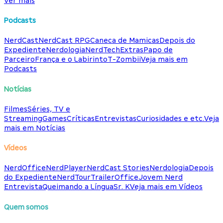
Ver mais
Podcasts
NerdCast
NerdCast RPG
Caneca de Mamicas
Depois do
Expediente
Nerdologia
NerdTech
Extras
Papo de
Parceiro
França e o Labirinto
T-Zombii
Veja mais em
Podcasts
Notícias
Filmes
Séries, TV e
Streaming
Games
Críticas
Entrevistas
Curiosidades e etc.
Veja
mais em Notícias
Vídeos
NerdOffice
NerdPlayer
NerdCast Stories
Nerdologia
Depois
do Expediente
NerdTour
TrailerOffice
Jovem Nerd
Entrevista
Queimando a Língua
Sr. K
Veja mais em Vídeos
Quem somos