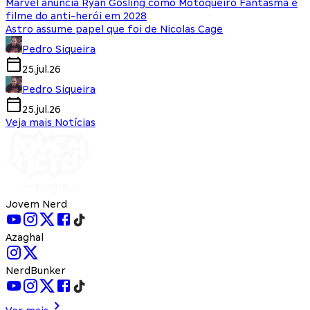
Marvel anuncia Ryan Gosling como Motoqueiro Fantasma e
filme do anti-herói em 2028
Astro assume papel que foi de Nicolas Cage
Pedro Siqueira
25.jul.26
Pedro Siqueira
25.jul.26
Veja mais Notícias
Jovem Nerd
Azaghal
NerdBunker