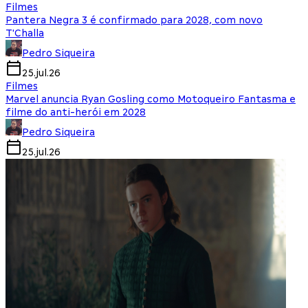
Filmes
Pantera Negra 3 é confirmado para 2028, com novo
T'Challa
Pedro Siqueira
25.jul.26
Filmes
Marvel anuncia Ryan Gosling como Motoqueiro Fantasma e
filme do anti-herói em 2028
Pedro Siqueira
25.jul.26