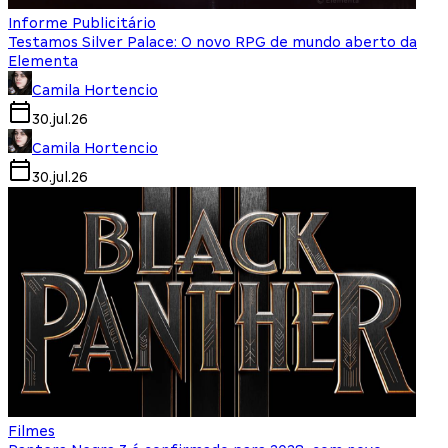
Informe Publicitário
Testamos Silver Palace: O novo RPG de mundo aberto da
Elementa
Camila Hortencio
30.jul.26
Camila Hortencio
30.jul.26
Filmes