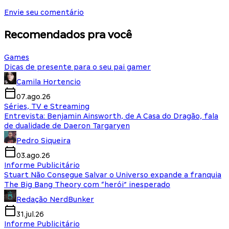
Envie seu comentário
Recomendados pra você
Games
Dicas de presente para o seu pai gamer
Camila Hortencio
07.ago.26
Séries, TV e Streaming
Entrevista: Benjamin Ainsworth, de A Casa do Dragão, fala
de dualidade de Daeron Targaryen
Pedro Siqueira
03.ago.26
Informe Publicitário
Stuart Não Consegue Salvar o Universo expande a franquia
The Big Bang Theory com “herói” inesperado
Redação NerdBunker
31.jul.26
Informe Publicitário