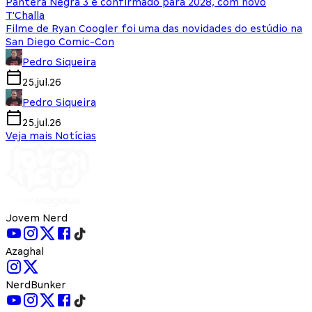
Pantera Negra 3 é confirmado para 2028, com novo
T'Challa
Filme de Ryan Coogler foi uma das novidades do estúdio na
San Diego Comic-Con
Pedro Siqueira
25.jul.26
Pedro Siqueira
25.jul.26
Veja mais Notícias
Jovem Nerd
Azaghal
NerdBunker