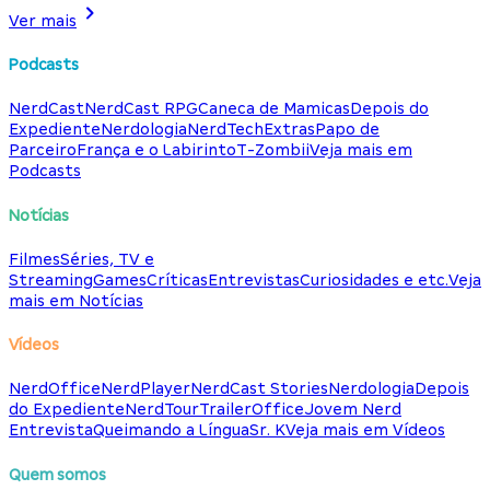
Ver mais
Podcasts
NerdCast
NerdCast RPG
Caneca de Mamicas
Depois do
Expediente
Nerdologia
NerdTech
Extras
Papo de
Parceiro
França e o Labirinto
T-Zombii
Veja mais em
Podcasts
Notícias
Filmes
Séries, TV e
Streaming
Games
Críticas
Entrevistas
Curiosidades e etc.
Veja
mais em Notícias
Vídeos
NerdOffice
NerdPlayer
NerdCast Stories
Nerdologia
Depois
do Expediente
NerdTour
TrailerOffice
Jovem Nerd
Entrevista
Queimando a Língua
Sr. K
Veja mais em Vídeos
Quem somos