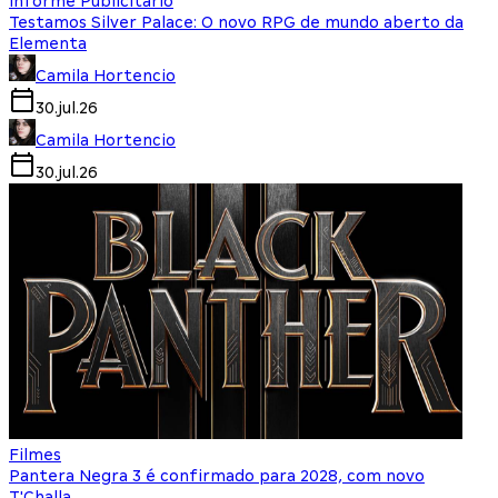
Informe Publicitário
Testamos Silver Palace: O novo RPG de mundo aberto da
Elementa
Camila Hortencio
30.jul.26
Camila Hortencio
30.jul.26
Filmes
Pantera Negra 3 é confirmado para 2028, com novo
T'Challa