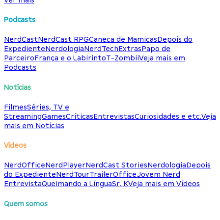
Podcasts
NerdCast
NerdCast RPG
Caneca de Mamicas
Depois do
Expediente
Nerdologia
NerdTech
Extras
Papo de
Parceiro
França e o Labirinto
T-Zombii
Veja mais em
Podcasts
Notícias
Filmes
Séries, TV e
Streaming
Games
Críticas
Entrevistas
Curiosidades e etc.
Veja
mais em Notícias
Vídeos
NerdOffice
NerdPlayer
NerdCast Stories
Nerdologia
Depois
do Expediente
NerdTour
TrailerOffice
Jovem Nerd
Entrevista
Queimando a Língua
Sr. K
Veja mais em Vídeos
Quem somos