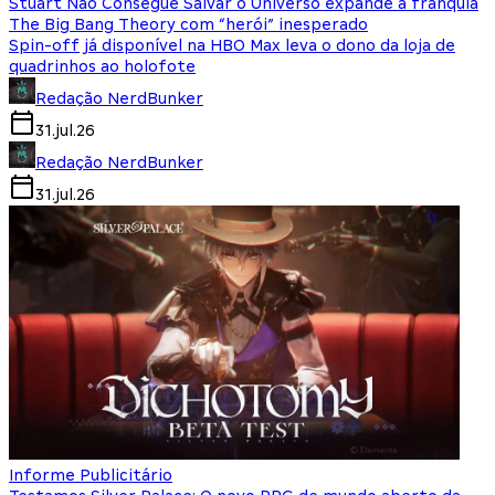
Stuart Não Consegue Salvar o Universo expande a franquia
The Big Bang Theory com “herói” inesperado
Spin-off já disponível na HBO Max leva o dono da loja de
quadrinhos ao holofote
Redação NerdBunker
31.jul.26
Redação NerdBunker
31.jul.26
Informe Publicitário