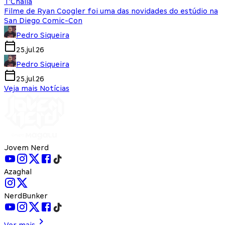
T'Challa
Filme de Ryan Coogler foi uma das novidades do estúdio na
San Diego Comic-Con
Pedro Siqueira
25.jul.26
Pedro Siqueira
25.jul.26
Veja mais Notícias
Jovem Nerd
Azaghal
NerdBunker
Ver mais