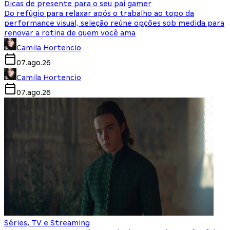
Dicas de presente para o seu pai gamer
Do refúgio para relaxar após o trabalho ao topo da
performance visual, seleção reúne opções sob medida para
renovar a rotina de quem você ama
Camila Hortencio
07.ago.26
Camila Hortencio
07.ago.26
Séries, TV e Streaming