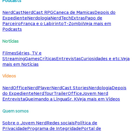
Podcasts
NerdCast
NerdCast RPG
Caneca de Mamicas
Depois do
Expediente
Nerdologia
NerdTech
Extras
Papo de
Parceiro
França e o Labirinto
T-Zombii
Veja mais em
Podcasts
Notícias
Filmes
Séries, TV e
Streaming
Games
Críticas
Entrevistas
Curiosidades e etc.
Veja
mais em Notícias
Vídeos
NerdOffice
NerdPlayer
NerdCast Stories
Nerdologia
Depois
do Expediente
NerdTour
TrailerOffice
Jovem Nerd
Entrevista
Queimando a Língua
Sr. K
Veja mais em Vídeos
Quem somos
Sobre o Jovem Nerd
Redes sociais
Política de
Privacidade
Programa de Integridade
Portal de