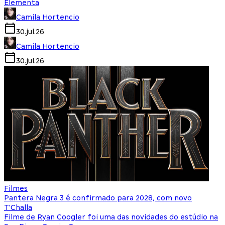
Elementa
Camila Hortencio
30.jul.26
Camila Hortencio
30.jul.26
Filmes
Pantera Negra 3 é confirmado para 2028, com novo
T'Challa
Filme de Ryan Coogler foi uma das novidades do estúdio na