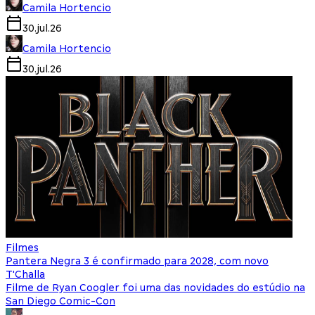
Camila Hortencio
30.jul.26
Camila Hortencio
30.jul.26
Filmes
Pantera Negra 3 é confirmado para 2028, com novo
T'Challa
Filme de Ryan Coogler foi uma das novidades do estúdio na
San Diego Comic-Con