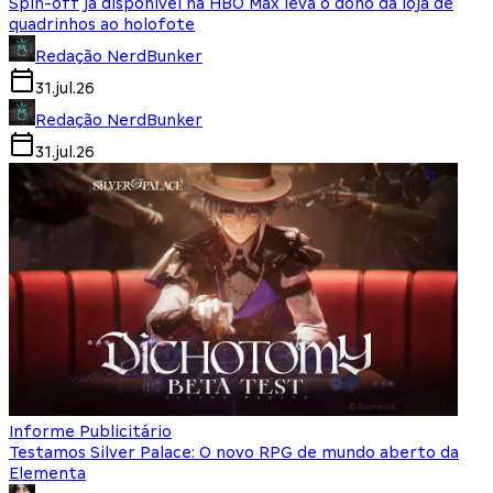
Spin-off já disponível na HBO Max leva o dono da loja de
quadrinhos ao holofote
Redação NerdBunker
31.jul.26
Redação NerdBunker
31.jul.26
Informe Publicitário
Testamos Silver Palace: O novo RPG de mundo aberto da
Elementa