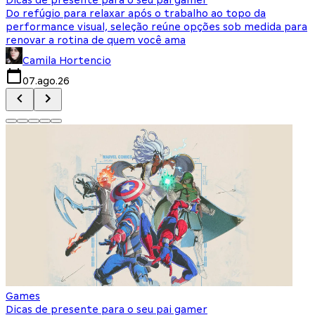
Do refúgio para relaxar após o trabalho ao topo da
d
performance visual, seleção reúne opções sob medida para
J
renovar a rotina de quem você ama
s
Camila Hortencio
07.ago.26
Games
Dicas de presente para o seu pai gamer