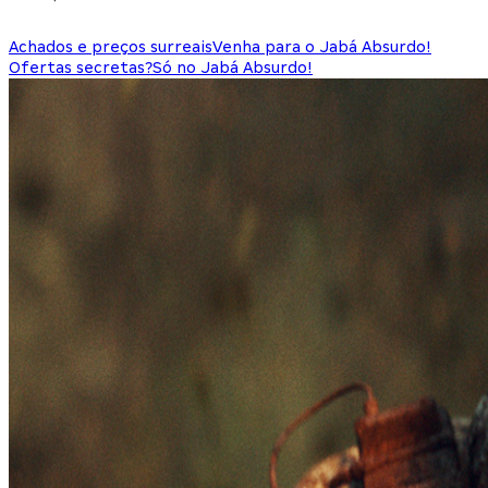
Achados e preços surreais
Venha para o Jabá Absurdo!
Ofertas secretas?
Só no Jabá Absurdo!