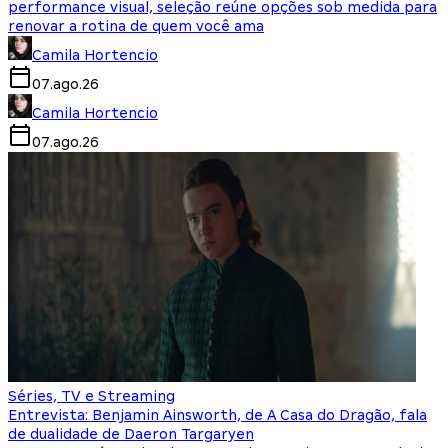
performance visual, seleção reúne opções sob medida para
renovar a rotina de quem você ama
Camila Hortencio
07.ago.26
Camila Hortencio
07.ago.26
Séries, TV e Streaming
Entrevista: Benjamin Ainsworth, de A Casa do Dragão, fala
de dualidade de Daeron Targaryen