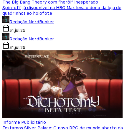
The Big Bang Theory com “herói” inesperado
Spin-off já disponível na HBO Max leva o dono da loja de
quadrinhos ao holofote
Redação NerdBunker
31.jul.26
Redação NerdBunker
31.jul.26
Informe Publicitário
Testamos Silver Palace: O novo RPG de mundo aberto da