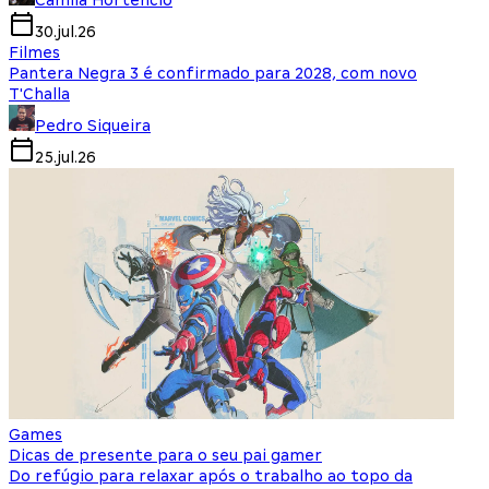
Camila Hortencio
30.jul.26
Filmes
Pantera Negra 3 é confirmado para 2028, com novo
T'Challa
Pedro Siqueira
25.jul.26
Games
Dicas de presente para o seu pai gamer
Do refúgio para relaxar após o trabalho ao topo da