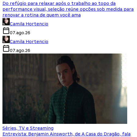
Do refúgio para relaxar após o trabalho ao topo da
performance visual, seleção reúne opções sob medida para
renovar a rotina de quem você ama
Camila Hortencio
07.ago.26
Camila Hortencio
07.ago.26
Séries, TV e Streaming
Entrevista: Benjamin Ainsworth, de A Casa do Dragão, fala