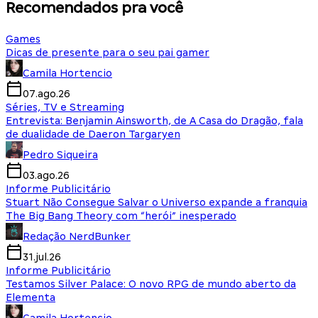
Recomendados pra você
Games
Dicas de presente para o seu pai gamer
Camila Hortencio
07.ago.26
Séries, TV e Streaming
Entrevista: Benjamin Ainsworth, de A Casa do Dragão, fala
de dualidade de Daeron Targaryen
Pedro Siqueira
03.ago.26
Informe Publicitário
Stuart Não Consegue Salvar o Universo expande a franquia
The Big Bang Theory com “herói” inesperado
Redação NerdBunker
31.jul.26
Informe Publicitário
Testamos Silver Palace: O novo RPG de mundo aberto da
Elementa