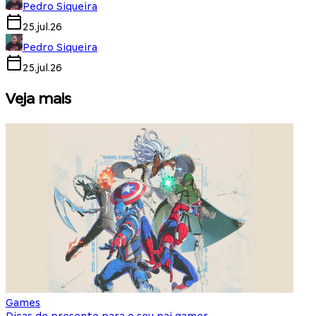
Pedro Siqueira
25.jul.26
Pedro Siqueira
25.jul.26
Veja mais
Games
S
Dicas de presente para o seu pai gamer
E