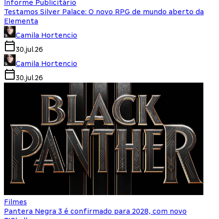
Informe Publicitário
Testamos Silver Palace: O novo RPG de mundo aberto da
Elementa
Camila Hortencio
30.jul.26
Camila Hortencio
30.jul.26
Filmes
Pantera Negra 3 é confirmado para 2028, com novo