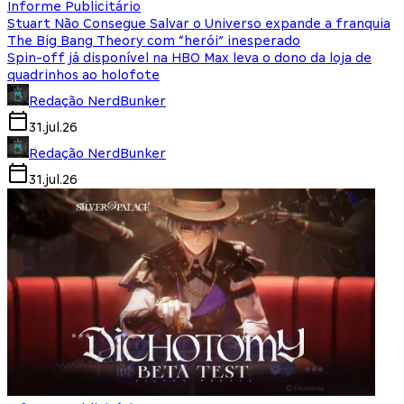
Informe Publicitário
Stuart Não Consegue Salvar o Universo expande a franquia
The Big Bang Theory com “herói” inesperado
Spin-off já disponível na HBO Max leva o dono da loja de
quadrinhos ao holofote
Redação NerdBunker
31.jul.26
Redação NerdBunker
31.jul.26