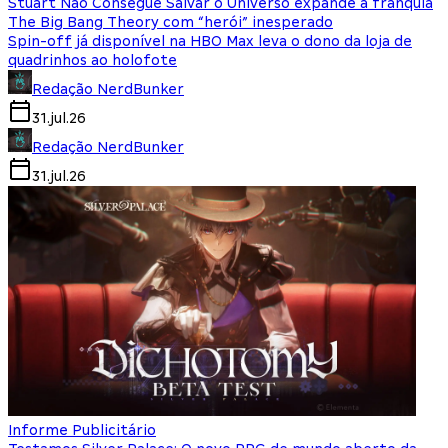
Stuart Não Consegue Salvar o Universo expande a franquia
The Big Bang Theory com “herói” inesperado
Spin-off já disponível na HBO Max leva o dono da loja de
quadrinhos ao holofote
Redação NerdBunker
31.jul.26
Redação NerdBunker
31.jul.26
Informe Publicitário