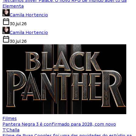
Testamos Silver Palace: O novo RPG de mundo aberto da
Elementa
Camila Hortencio
30.jul.26
Camila Hortencio
30.jul.26
Filmes
Pantera Negra 3 é confirmado para 2028, com novo
T'Challa
Filme de Ryan Coogler foi uma das novidades do estúdio na