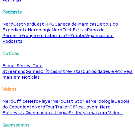
Podcasts
NerdCast
NerdCast RPG
Caneca de Mamicas
Depois do
Expediente
Nerdologia
NerdTech
Extras
Papo de
Parceiro
França e o Labirinto
T-Zombii
Veja mais em
Podcasts
Notícias
Filmes
Séries, TV e
Streaming
Games
Críticas
Entrevistas
Curiosidades e etc.
Veja
mais em Notícias
Vídeos
NerdOffice
NerdPlayer
NerdCast Stories
Nerdologia
Depois
do Expediente
NerdTour
TrailerOffice
Jovem Nerd
Entrevista
Queimando a Língua
Sr. K
Veja mais em Vídeos
Quem somos