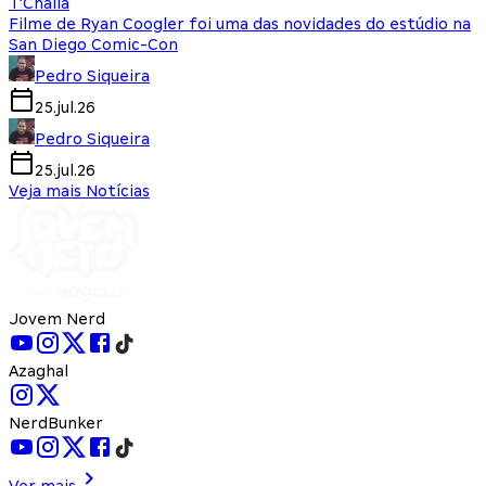
T'Challa
Filme de Ryan Coogler foi uma das novidades do estúdio na
San Diego Comic-Con
Pedro Siqueira
25.jul.26
Pedro Siqueira
25.jul.26
Veja mais Notícias
Jovem Nerd
Azaghal
NerdBunker
Ver mais