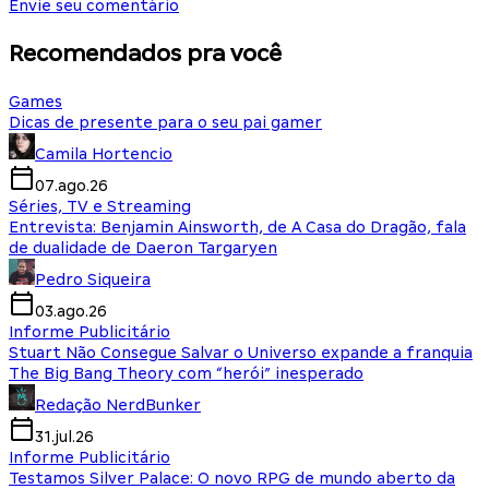
Envie seu comentário
Recomendados pra você
Games
Dicas de presente para o seu pai gamer
Camila Hortencio
07.ago.26
Séries, TV e Streaming
Entrevista: Benjamin Ainsworth, de A Casa do Dragão, fala
de dualidade de Daeron Targaryen
Pedro Siqueira
03.ago.26
Informe Publicitário
Stuart Não Consegue Salvar o Universo expande a franquia
The Big Bang Theory com “herói” inesperado
Redação NerdBunker
31.jul.26
Informe Publicitário
Testamos Silver Palace: O novo RPG de mundo aberto da