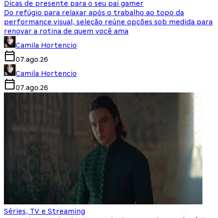
Dicas de presente para o seu pai gamer
Do refúgio para relaxar após o trabalho ao topo da
performance visual, seleção reúne opções sob medida para
renovar a rotina de quem você ama
Camila Hortencio
07.ago.26
Camila Hortencio
07.ago.26
Séries, TV e Streaming