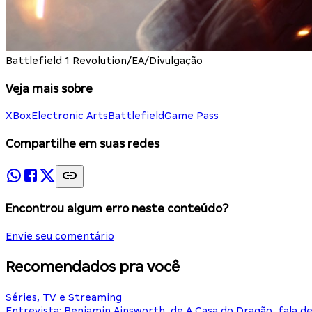
Battlefield 1 Revolution/EA/Divulgação
Veja mais sobre
XBox
Electronic Arts
Battlefield
Game Pass
Compartilhe em suas redes
Encontrou algum erro neste conteúdo?
Envie seu comentário
Recomendados pra você
Séries, TV e Streaming
Entrevista: Benjamin Ainsworth, de A Casa do Dragão, fala d