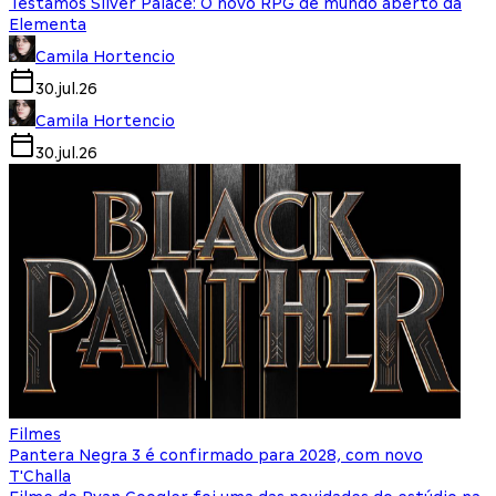
Testamos Silver Palace: O novo RPG de mundo aberto da
Elementa
Camila Hortencio
30.jul.26
Camila Hortencio
30.jul.26
Filmes
Pantera Negra 3 é confirmado para 2028, com novo
T'Challa