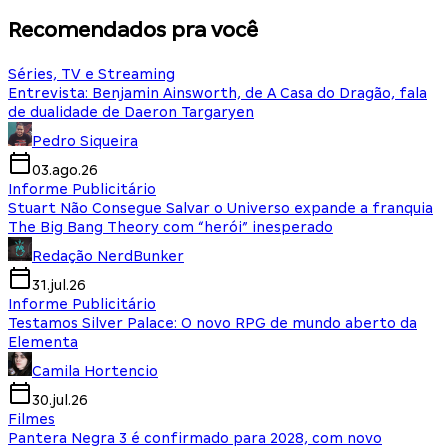
Recomendados pra você
Séries, TV e Streaming
Entrevista: Benjamin Ainsworth, de A Casa do Dragão, fala
de dualidade de Daeron Targaryen
Pedro Siqueira
03.ago.26
Informe Publicitário
Stuart Não Consegue Salvar o Universo expande a franquia
The Big Bang Theory com “herói” inesperado
Redação NerdBunker
31.jul.26
Informe Publicitário
Testamos Silver Palace: O novo RPG de mundo aberto da
Elementa
Camila Hortencio
30.jul.26
Filmes
Pantera Negra 3 é confirmado para 2028, com novo