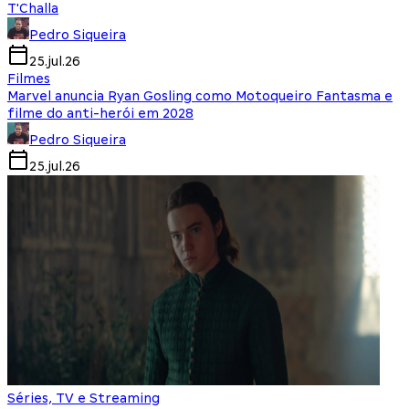
T'Challa
Pedro Siqueira
25.jul.26
Filmes
Marvel anuncia Ryan Gosling como Motoqueiro Fantasma e
filme do anti-herói em 2028
Pedro Siqueira
25.jul.26
Séries, TV e Streaming