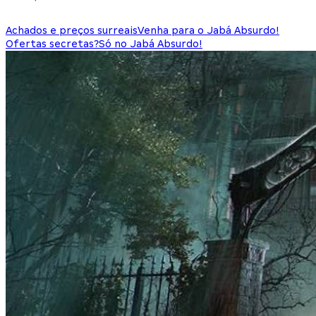
Achados e preços surreais
Venha para o Jabá Absurdo!
Ofertas secretas?
Só no Jabá Absurdo!