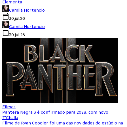
Elementa
Camila Hortencio
30.jul.26
Camila Hortencio
30.jul.26
Filmes
Pantera Negra 3 é confirmado para 2028, com novo
T'Challa
Filme de Ryan Coogler foi uma das novidades do estúdio na