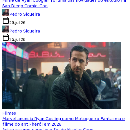
Filme de Ryan Coogler foi uma das novidades do estúdio na
San Diego Comic-Con
Pedro Siqueira
25.jul.26
Pedro Siqueira
25.jul.26
Filmes
Marvel anuncia Ryan Gosling como Motoqueiro Fantasma e
filme do anti-herói em 2028
Astro assume papel que foi de Nicolas Cage