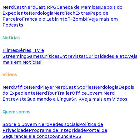
NerdCast
NerdCast RPG
Caneca de Mamicas
Depois do
Expediente
Nerdologia
NerdTech
Extras
Papo de
Parceiro
França e o Labirinto
T-Zombii
Veja mais em
Podcasts
Notícias
Filmes
Séries, TV e
Streaming
Games
Críticas
Entrevistas
Curiosidades e etc.
Veja
mais em Notícias
Vídeos
NerdOffice
NerdPlayer
NerdCast Stories
Nerdologia
Depois
do Expediente
NerdTour
TrailerOffice
Jovem Nerd
Entrevista
Queimando a Língua
Sr. K
Veja mais em Vídeos
Quem somos
Sobre o Jovem Nerd
Redes sociais
Política de
Privacidade
Programa de Integridade
Portal de
Segurança
Fale conosco
Anuncie
RSS