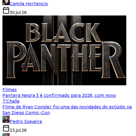
Camila Hortencio
30.jul.26
Filmes
Pantera Negra 3 é confirmado para 2028, com novo
T'Challa
Filme de Ryan Coogler foi uma das novidades do estúdio na
San Diego Comic-Con
Pedro Siqueira
25.jul.26