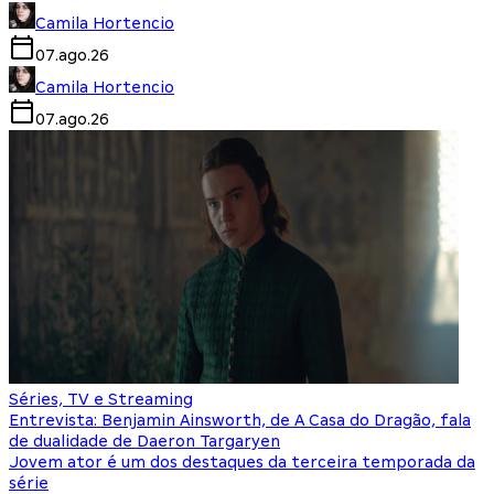
Camila Hortencio
07.ago.26
Camila Hortencio
07.ago.26
Séries, TV e Streaming
Entrevista: Benjamin Ainsworth, de A Casa do Dragão, fala
de dualidade de Daeron Targaryen
Jovem ator é um dos destaques da terceira temporada da
série