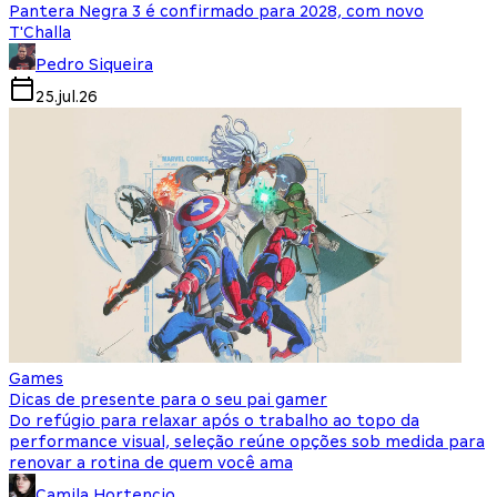
Pantera Negra 3 é confirmado para 2028, com novo
T'Challa
Pedro Siqueira
25.jul.26
Games
Dicas de presente para o seu pai gamer
Do refúgio para relaxar após o trabalho ao topo da
performance visual, seleção reúne opções sob medida para
renovar a rotina de quem você ama
Camila Hortencio