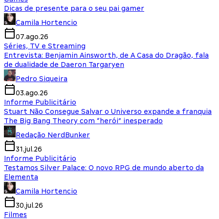
Dicas de presente para o seu pai gamer
Camila Hortencio
07.ago.26
Séries, TV e Streaming
Entrevista: Benjamin Ainsworth, de A Casa do Dragão, fala
de dualidade de Daeron Targaryen
Pedro Siqueira
03.ago.26
Informe Publicitário
Stuart Não Consegue Salvar o Universo expande a franquia
The Big Bang Theory com “herói” inesperado
Redação NerdBunker
31.jul.26
Informe Publicitário
Testamos Silver Palace: O novo RPG de mundo aberto da
Elementa
Camila Hortencio
30.jul.26
Filmes