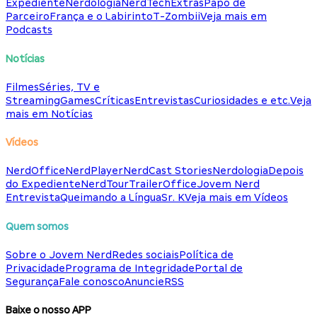
Expediente
Nerdologia
NerdTech
Extras
Papo de
Parceiro
França e o Labirinto
T-Zombii
Veja mais em
Podcasts
Notícias
Filmes
Séries, TV e
Streaming
Games
Críticas
Entrevistas
Curiosidades e etc.
Veja
mais em Notícias
Vídeos
NerdOffice
NerdPlayer
NerdCast Stories
Nerdologia
Depois
do Expediente
NerdTour
TrailerOffice
Jovem Nerd
Entrevista
Queimando a Língua
Sr. K
Veja mais em Vídeos
Quem somos
Sobre o Jovem Nerd
Redes sociais
Política de
Privacidade
Programa de Integridade
Portal de
Segurança
Fale conosco
Anuncie
RSS
Baixe o nosso APP