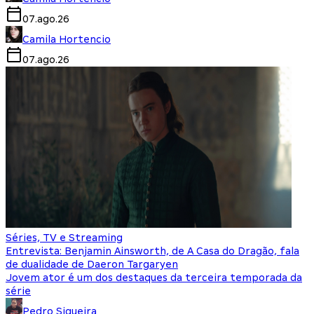
07.ago.26
Camila Hortencio
07.ago.26
Séries, TV e Streaming
Entrevista: Benjamin Ainsworth, de A Casa do Dragão, fala
de dualidade de Daeron Targaryen
Jovem ator é um dos destaques da terceira temporada da
série
Pedro Siqueira