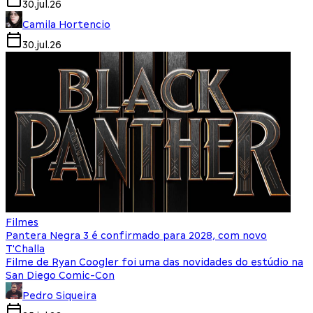
30.jul.26
Camila Hortencio
30.jul.26
Filmes
Pantera Negra 3 é confirmado para 2028, com novo
T'Challa
Filme de Ryan Coogler foi uma das novidades do estúdio na
San Diego Comic-Con
Pedro Siqueira