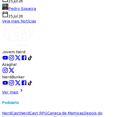
25.jul.26
Pedro Siqueira
25.jul.26
Veja mais Notícias
Jovem Nerd
Azaghal
NerdBunker
Ver mais
Podcasts
NerdCast
NerdCast RPG
Caneca de Mamicas
Depois do