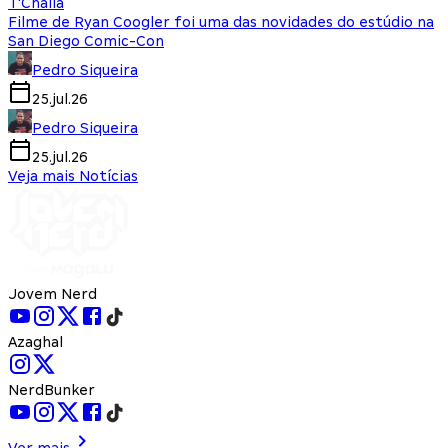
T'Challa
Filme de Ryan Coogler foi uma das novidades do estúdio na
San Diego Comic-Con
Pedro Siqueira
25.jul.26
Pedro Siqueira
25.jul.26
Veja mais Notícias
Jovem Nerd
Azaghal
NerdBunker
Ver mais