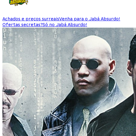
Achados e preços surreais
Venha para o Jabá Absurdo!
Ofertas secretas?
Só no Jabá Absurdo!