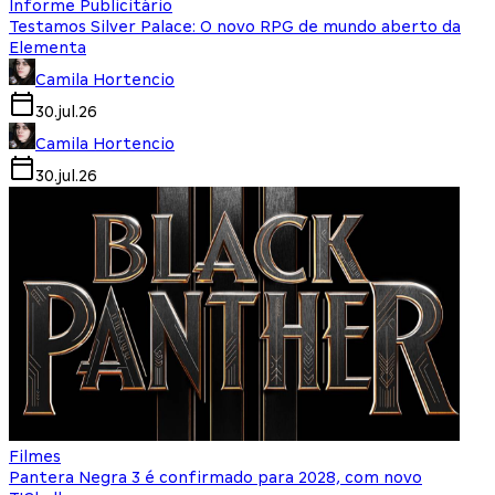
Informe Publicitário
Testamos Silver Palace: O novo RPG de mundo aberto da
Elementa
Camila Hortencio
30.jul.26
Camila Hortencio
30.jul.26
Filmes
Pantera Negra 3 é confirmado para 2028, com novo