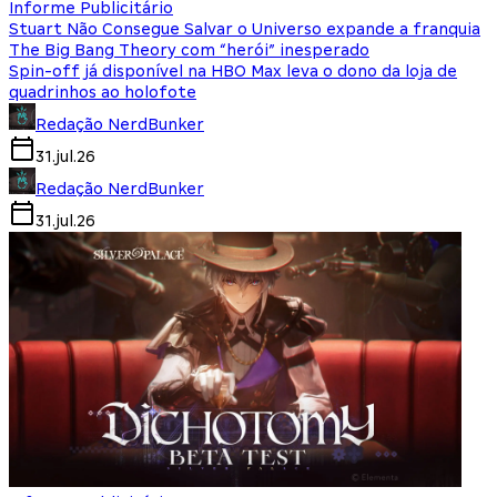
Informe Publicitário
Stuart Não Consegue Salvar o Universo expande a franquia
The Big Bang Theory com “herói” inesperado
Spin-off já disponível na HBO Max leva o dono da loja de
quadrinhos ao holofote
Redação NerdBunker
31.jul.26
Redação NerdBunker
31.jul.26