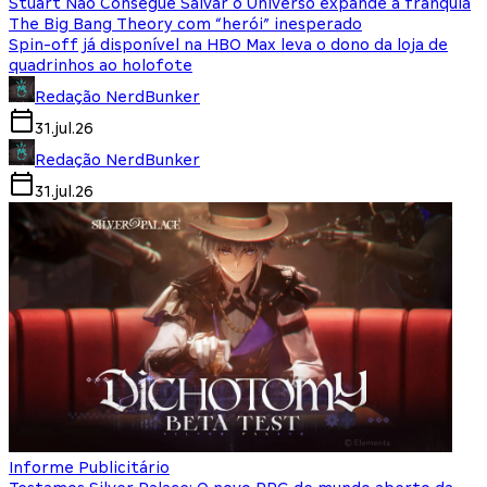
Stuart Não Consegue Salvar o Universo expande a franquia
The Big Bang Theory com “herói” inesperado
Spin-off já disponível na HBO Max leva o dono da loja de
quadrinhos ao holofote
Redação NerdBunker
31.jul.26
Redação NerdBunker
31.jul.26
Informe Publicitário