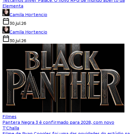
Testamos Silver Palace: O novo RPG de mundo aberto da
Elementa
Camila Hortencio
30.jul.26
Camila Hortencio
30.jul.26
Filmes
Pantera Negra 3 é confirmado para 2028, com novo
T'Challa
Filme de Ryan Coogler foi uma das novidades do estúdio na