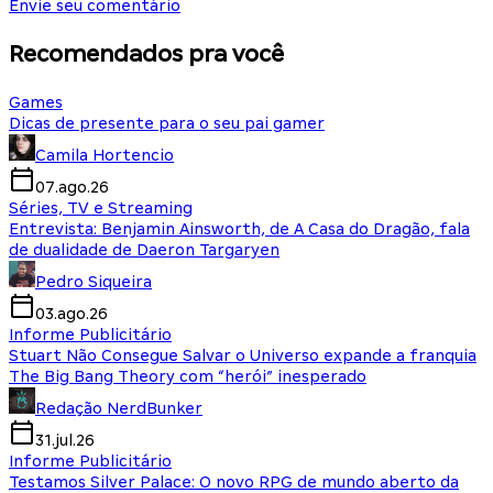
Envie seu comentário
Recomendados pra você
Games
Dicas de presente para o seu pai gamer
Camila Hortencio
07.ago.26
Séries, TV e Streaming
Entrevista: Benjamin Ainsworth, de A Casa do Dragão, fala
de dualidade de Daeron Targaryen
Pedro Siqueira
03.ago.26
Informe Publicitário
Stuart Não Consegue Salvar o Universo expande a franquia
The Big Bang Theory com “herói” inesperado
Redação NerdBunker
31.jul.26
Informe Publicitário
Testamos Silver Palace: O novo RPG de mundo aberto da