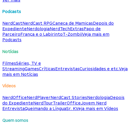
Podcasts
NerdCast
NerdCast RPG
Caneca de Mamicas
Depois do
Expediente
Nerdologia
NerdTech
Extras
Papo de
Parceiro
França e o Labirinto
T-Zombii
Veja mais em
Podcasts
Notícias
Filmes
Séries, TV e
Streaming
Games
Críticas
Entrevistas
Curiosidades e etc.
Veja
mais em Notícias
Vídeos
NerdOffice
NerdPlayer
NerdCast Stories
Nerdologia
Depois
do Expediente
NerdTour
TrailerOffice
Jovem Nerd
Entrevista
Queimando a Língua
Sr. K
Veja mais em Vídeos
Quem somos