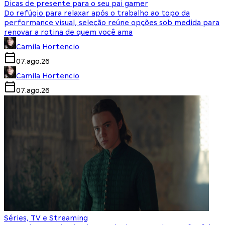
Dicas de presente para o seu pai gamer
Do refúgio para relaxar após o trabalho ao topo da
performance visual, seleção reúne opções sob medida para
renovar a rotina de quem você ama
Camila Hortencio
07.ago.26
Camila Hortencio
07.ago.26
Séries, TV e Streaming