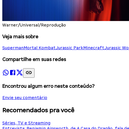
Warner/Universal/Reprodução
Veja mais sobre
Superman
Mortal Kombat
Jurassic Park
Minecraft
Jurassic Wo
Compartilhe em suas redes
Encontrou algum erro neste conteúdo?
Envie seu comentário
Recomendados pra você
Séries, TV e Streaming
Entrevista: Benjamin Ainsworth, de A Casa do Dragão, fala d