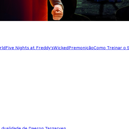
rld
Five Nights at Freddy's
Wicked
Premonição
Como Treinar o 
e dualidade de Daeron Targaryen