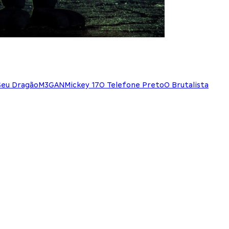
Seu Dragão
M3GAN
Mickey 17
O Telefone Preto
O Brutalista