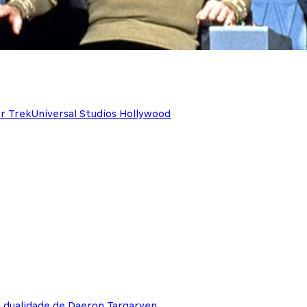
r Trek
Universal Studios Hollywood
e dualidade de Daeron Targaryen