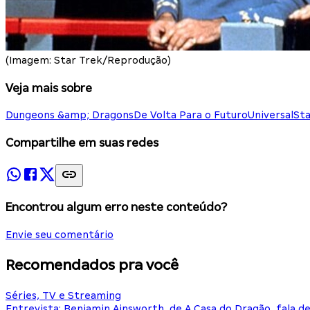
(Imagem: Star Trek/Reprodução)
Veja mais sobre
Dungeons &amp; Dragons
De Volta Para o Futuro
Universal
Sta
Compartilhe em suas redes
Encontrou algum erro neste conteúdo?
Envie seu comentário
Recomendados pra você
Séries, TV e Streaming
Entrevista: Benjamin Ainsworth, de A Casa do Dragão, fala d