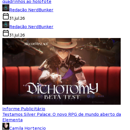
quadrinhos ao holofote
Redação NerdBunker
31.jul.26
Redação NerdBunker
31.jul.26
Informe Publicitário
Testamos Silver Palace: O novo RPG de mundo aberto da
Elementa
Camila Hortencio