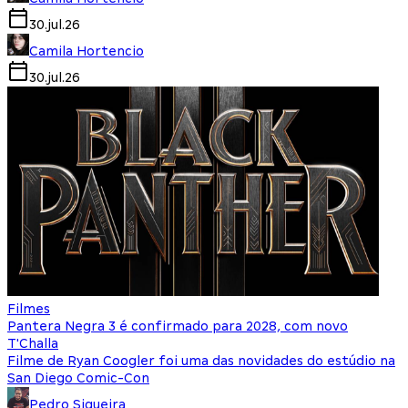
30.jul.26
Camila Hortencio
30.jul.26
Filmes
Pantera Negra 3 é confirmado para 2028, com novo
T'Challa
Filme de Ryan Coogler foi uma das novidades do estúdio na
San Diego Comic-Con
Pedro Siqueira