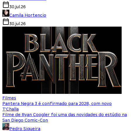
30.jul.26
Camila Hortencio
30.jul.26
Filmes
Pantera Negra 3 é confirmado para 2028, com novo
T'Challa
Filme de Ryan Coogler foi uma das novidades do estúdio na
San Diego Comic-Con
Pedro Siqueira