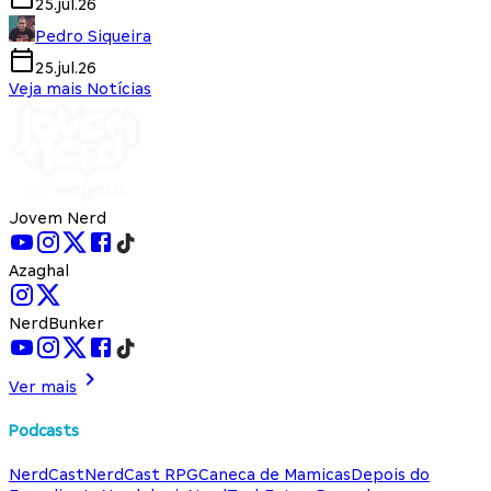
25.jul.26
Pedro Siqueira
25.jul.26
Veja mais Notícias
Jovem Nerd
Azaghal
NerdBunker
Ver mais
Podcasts
NerdCast
NerdCast RPG
Caneca de Mamicas
Depois do