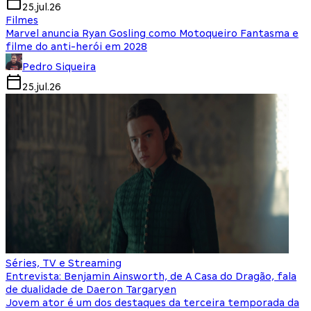
25.jul.26
Filmes
Marvel anuncia Ryan Gosling como Motoqueiro Fantasma e
filme do anti-herói em 2028
Pedro Siqueira
25.jul.26
Séries, TV e Streaming
Entrevista: Benjamin Ainsworth, de A Casa do Dragão, fala
de dualidade de Daeron Targaryen
Jovem ator é um dos destaques da terceira temporada da