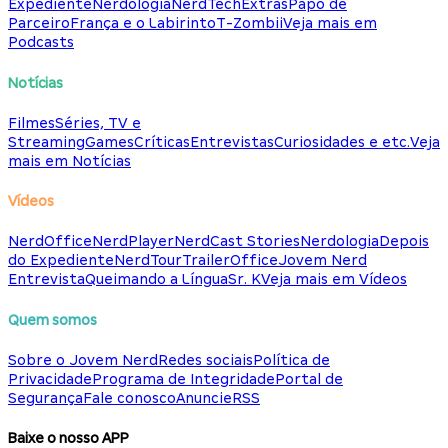
Expediente
Nerdologia
NerdTech
Extras
Papo de
Parceiro
França e o Labirinto
T-Zombii
Veja mais em
Podcasts
Notícias
Filmes
Séries, TV e
Streaming
Games
Críticas
Entrevistas
Curiosidades e etc.
Veja
mais em Notícias
Vídeos
NerdOffice
NerdPlayer
NerdCast Stories
Nerdologia
Depois
do Expediente
NerdTour
TrailerOffice
Jovem Nerd
Entrevista
Queimando a Língua
Sr. K
Veja mais em Vídeos
Quem somos
Sobre o Jovem Nerd
Redes sociais
Política de
Privacidade
Programa de Integridade
Portal de
Segurança
Fale conosco
Anuncie
RSS
Baixe o nosso APP