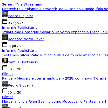
Séries, TV e Streaming
Entrevista: Benjamin Ainsworth, de A Casa do Dragão, fala d
Pedro Siqueira
03.ago.26
Informe Publicitário
Stuart Não Consegue Salvar o Universo expande a franquia 
Redação NerdBunker
31.jul.26
Informe Publicitário
Testamos Silver Palace: O novo RPG de mundo aberto da El
Camila Hortencio
30.jul.26
Filmes
Pantera Negra 3 é confirmado para 2028, com novo T'Challa
Pedro Siqueira
25.jul.26
Filmes
Marvel anuncia Ryan Gosling como Motoqueiro Fantasma e fi