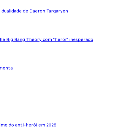
e dualidade de Daeron Targaryen
The Big Bang Theory com “herói” inesperado
ementa
lme do anti-herói em 2028