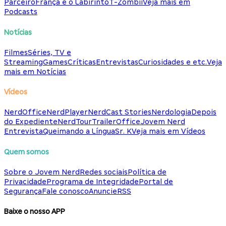
Parceiro
França e o Labirinto
T-Zombii
Veja mais em
Podcasts
Notícias
Filmes
Séries, TV e
Streaming
Games
Críticas
Entrevistas
Curiosidades e etc.
Veja
mais em Notícias
Vídeos
NerdOffice
NerdPlayer
NerdCast Stories
Nerdologia
Depois
do Expediente
NerdTour
TrailerOffice
Jovem Nerd
Entrevista
Queimando a Língua
Sr. K
Veja mais em Vídeos
Quem somos
Sobre o Jovem Nerd
Redes sociais
Política de
Privacidade
Programa de Integridade
Portal de
Segurança
Fale conosco
Anuncie
RSS
Baixe o nosso APP