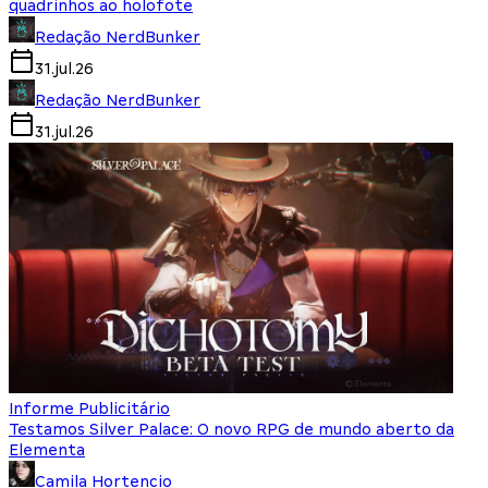
quadrinhos ao holofote
Redação NerdBunker
31.jul.26
Redação NerdBunker
31.jul.26
Informe Publicitário
Testamos Silver Palace: O novo RPG de mundo aberto da
Elementa
Camila Hortencio