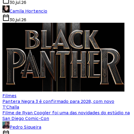
30.jul.26
Camila Hortencio
30.jul.26
Filmes
Pantera Negra 3 é confirmado para 2028, com novo
T'Challa
Filme de Ryan Coogler foi uma das novidades do estúdio na
San Diego Comic-Con
Pedro Siqueira