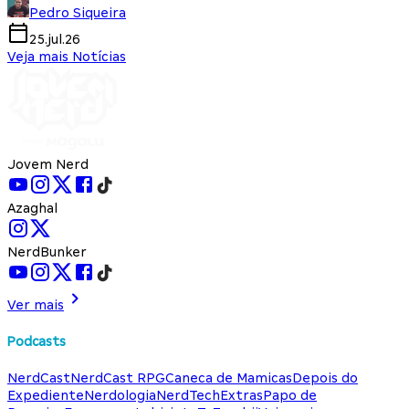
Pedro Siqueira
25.jul.26
Veja mais Notícias
Jovem Nerd
Azaghal
NerdBunker
Ver mais
Podcasts
NerdCast
NerdCast RPG
Caneca de Mamicas
Depois do
Expediente
Nerdologia
NerdTech
Extras
Papo de