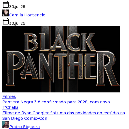
30.jul.26
Camila Hortencio
30.jul.26
Filmes
Pantera Negra 3 é confirmado para 2028, com novo
T'Challa
Filme de Ryan Coogler foi uma das novidades do estúdio na
San Diego Comic-Con
Pedro Siqueira