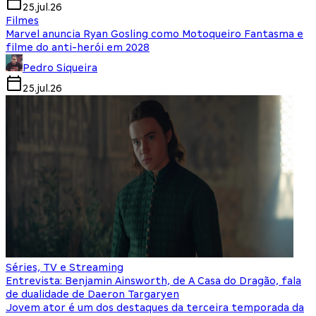
25.jul.26
Filmes
Marvel anuncia Ryan Gosling como Motoqueiro Fantasma e
filme do anti-herói em 2028
Pedro Siqueira
25.jul.26
Séries, TV e Streaming
Entrevista: Benjamin Ainsworth, de A Casa do Dragão, fala
de dualidade de Daeron Targaryen
Jovem ator é um dos destaques da terceira temporada da