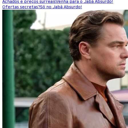
Achados e preços surreais
Venha para o Jabá Absurdo!
Ofertas secretas?
Só no Jabá Absurdo!