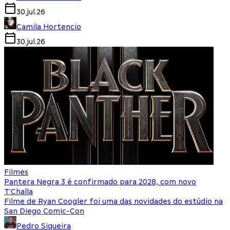
30.jul.26
Camila Hortencio
30.jul.26
Filmes
Pantera Negra 3 é confirmado para 2028, com novo
T'Challa
Filme de Ryan Coogler foi uma das novidades do estúdio na
San Diego Comic-Con
Pedro Siqueira