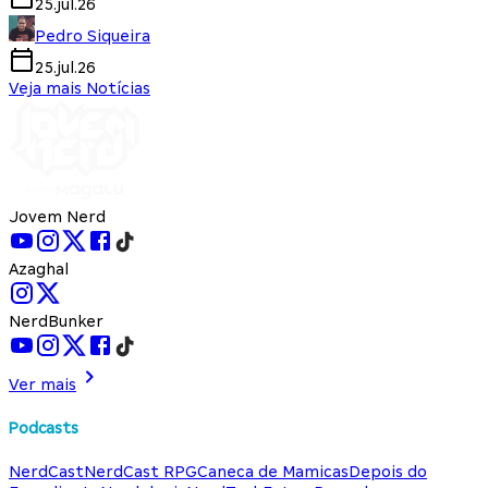
25.jul.26
Pedro Siqueira
25.jul.26
Veja mais Notícias
Jovem Nerd
Azaghal
NerdBunker
Ver mais
Podcasts
NerdCast
NerdCast RPG
Caneca de Mamicas
Depois do