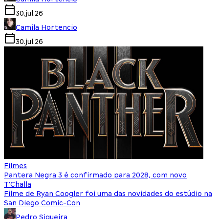
30.jul.26
Camila Hortencio
30.jul.26
Filmes
Pantera Negra 3 é confirmado para 2028, com novo
T'Challa
Filme de Ryan Coogler foi uma das novidades do estúdio na
San Diego Comic-Con
Pedro Siqueira