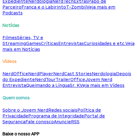
Expediente
Nerdologia
NerdTech
Extras
Papo de
Parceiro
França e o Labirinto
T-Zombii
Veja mais em
Podcasts
Notícias
Filmes
Séries, TV e
Streaming
Games
Críticas
Entrevistas
Curiosidades e etc.
Veja
mais em Notícias
Vídeos
NerdOffice
NerdPlayer
NerdCast Stories
Nerdologia
Depois
do Expediente
NerdTour
TrailerOffice
Jovem Nerd
Entrevista
Queimando a Língua
Sr. K
Veja mais em Vídeos
Quem somos
Sobre o Jovem Nerd
Redes sociais
Política de
Privacidade
Programa de Integridade
Portal de
Segurança
Fale conosco
Anuncie
RSS
Baixe o nosso APP