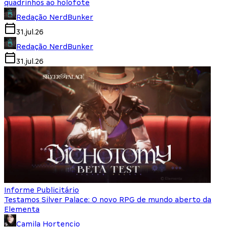
quadrinhos ao holofote
Redação NerdBunker
31.jul.26
Redação NerdBunker
31.jul.26
Informe Publicitário
Testamos Silver Palace: O novo RPG de mundo aberto da
Elementa
Camila Hortencio