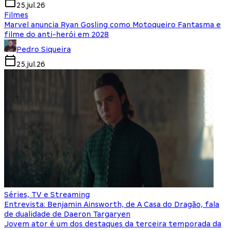
25.jul.26
Filmes
Marvel anuncia Ryan Gosling como Motoqueiro Fantasma e
filme do anti-herói em 2028
Pedro Siqueira
25.jul.26
Séries, TV e Streaming
Entrevista: Benjamin Ainsworth, de A Casa do Dragão, fala
de dualidade de Daeron Targaryen
Jovem ator é um dos destaques da terceira temporada da