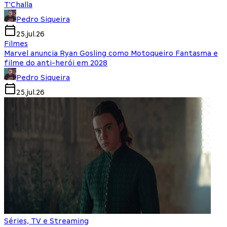
T'Challa
Pedro Siqueira
25.jul.26
Filmes
Marvel anuncia Ryan Gosling como Motoqueiro Fantasma e
filme do anti-herói em 2028
Pedro Siqueira
25.jul.26
Séries, TV e Streaming