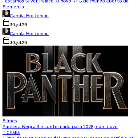
Testamos Silver Palace: O novo RPG de mundo aberto da
Elementa
Camila Hortencio
30.jul.26
Camila Hortencio
30.jul.26
Filmes
Pantera Negra 3 é confirmado para 2028, com novo
T'Challa