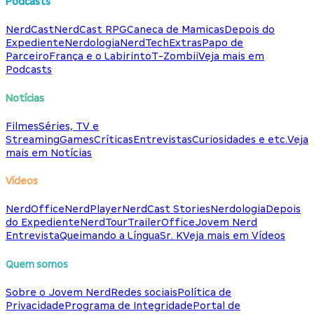
Podcasts
NerdCast
NerdCast RPG
Caneca de Mamicas
Depois do
Expediente
Nerdologia
NerdTech
Extras
Papo de
Parceiro
França e o Labirinto
T-Zombii
Veja mais em
Podcasts
Notícias
Filmes
Séries, TV e
Streaming
Games
Críticas
Entrevistas
Curiosidades e etc.
Veja
mais em Notícias
Vídeos
NerdOffice
NerdPlayer
NerdCast Stories
Nerdologia
Depois
do Expediente
NerdTour
TrailerOffice
Jovem Nerd
Entrevista
Queimando a Língua
Sr. K
Veja mais em Vídeos
Quem somos
Sobre o Jovem Nerd
Redes sociais
Política de
Privacidade
Programa de Integridade
Portal de