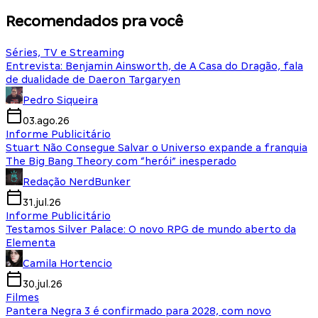
Recomendados pra você
Séries, TV e Streaming
Entrevista: Benjamin Ainsworth, de A Casa do Dragão, fala
de dualidade de Daeron Targaryen
Pedro Siqueira
03.ago.26
Informe Publicitário
Stuart Não Consegue Salvar o Universo expande a franquia
The Big Bang Theory com “herói” inesperado
Redação NerdBunker
31.jul.26
Informe Publicitário
Testamos Silver Palace: O novo RPG de mundo aberto da
Elementa
Camila Hortencio
30.jul.26
Filmes
Pantera Negra 3 é confirmado para 2028, com novo