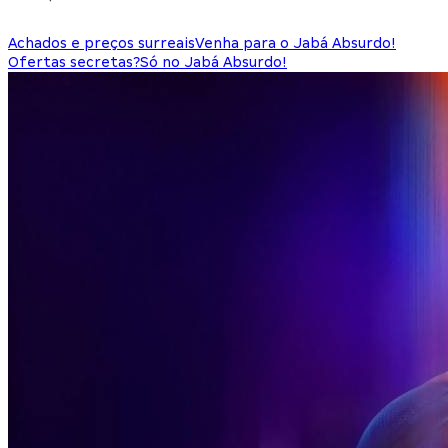
Achados e preços surreais
Venha para o Jabá Absurdo!
Ofertas secretas?
Só no Jabá Absurdo!