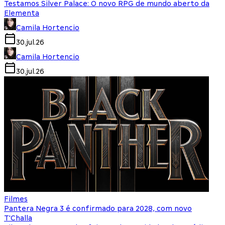
Testamos Silver Palace: O novo RPG de mundo aberto da
Elementa
Camila Hortencio
30.jul.26
Camila Hortencio
30.jul.26
Filmes
Pantera Negra 3 é confirmado para 2028, com novo
T'Challa