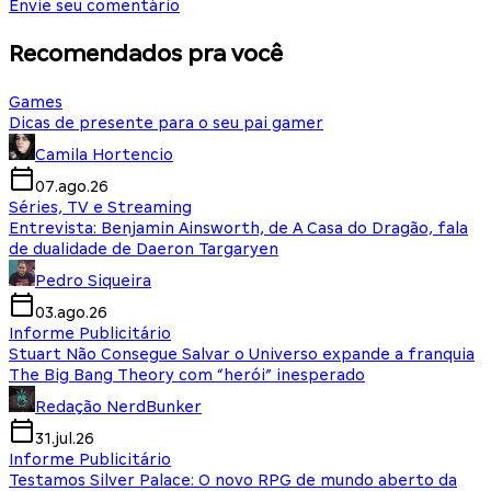
Envie seu comentário
Recomendados pra você
Games
Dicas de presente para o seu pai gamer
Camila Hortencio
07.ago.26
Séries, TV e Streaming
Entrevista: Benjamin Ainsworth, de A Casa do Dragão, fala
de dualidade de Daeron Targaryen
Pedro Siqueira
03.ago.26
Informe Publicitário
Stuart Não Consegue Salvar o Universo expande a franquia
The Big Bang Theory com “herói” inesperado
Redação NerdBunker
31.jul.26
Informe Publicitário
Testamos Silver Palace: O novo RPG de mundo aberto da