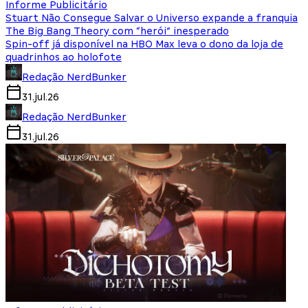
Informe Publicitário
Stuart Não Consegue Salvar o Universo expande a franquia
The Big Bang Theory com “herói” inesperado
Spin-off já disponível na HBO Max leva o dono da loja de
quadrinhos ao holofote
Redação NerdBunker
31.jul.26
Redação NerdBunker
31.jul.26