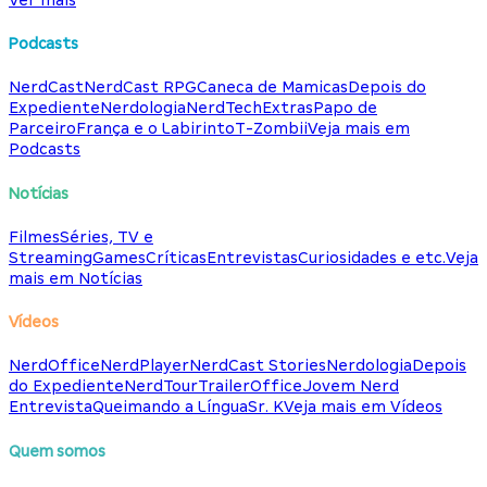
Podcasts
NerdCast
NerdCast RPG
Caneca de Mamicas
Depois do
Expediente
Nerdologia
NerdTech
Extras
Papo de
Parceiro
França e o Labirinto
T-Zombii
Veja mais em
Podcasts
Notícias
Filmes
Séries, TV e
Streaming
Games
Críticas
Entrevistas
Curiosidades e etc.
Veja
mais em Notícias
Vídeos
NerdOffice
NerdPlayer
NerdCast Stories
Nerdologia
Depois
do Expediente
NerdTour
TrailerOffice
Jovem Nerd
Entrevista
Queimando a Língua
Sr. K
Veja mais em Vídeos
Quem somos