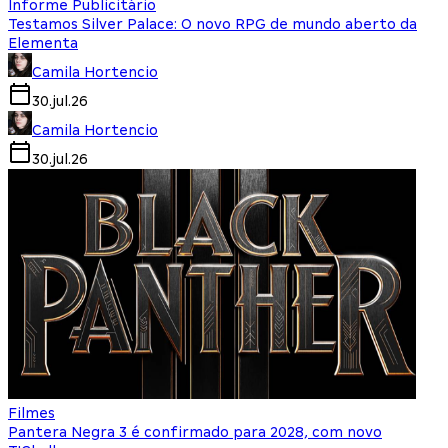
Informe Publicitário
Testamos Silver Palace: O novo RPG de mundo aberto da
Elementa
Camila Hortencio
30.jul.26
Camila Hortencio
30.jul.26
Filmes
Pantera Negra 3 é confirmado para 2028, com novo