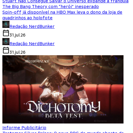
Stuart Não Consegue Salvar o Universo expande a franquia
The Big Bang Theory com “herói” inesperado
Spin-off já disponível na HBO Max leva o dono da loja de
quadrinhos ao holofote
Redação NerdBunker
31.jul.26
Redação NerdBunker
31.jul.26
Informe Publicitário