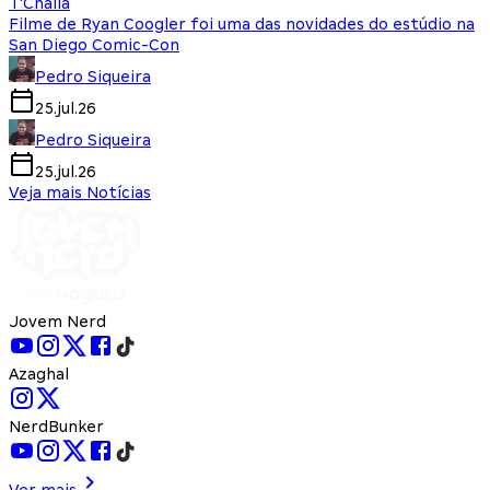
T'Challa
Filme de Ryan Coogler foi uma das novidades do estúdio na
San Diego Comic-Con
Pedro Siqueira
25.jul.26
Pedro Siqueira
25.jul.26
Veja mais Notícias
Jovem Nerd
Azaghal
NerdBunker
Ver mais