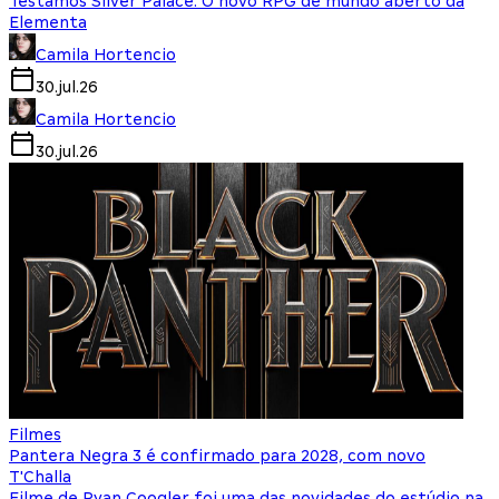
Testamos Silver Palace: O novo RPG de mundo aberto da
Elementa
Camila Hortencio
30.jul.26
Camila Hortencio
30.jul.26
Filmes
Pantera Negra 3 é confirmado para 2028, com novo
T'Challa
Filme de Ryan Coogler foi uma das novidades do estúdio na