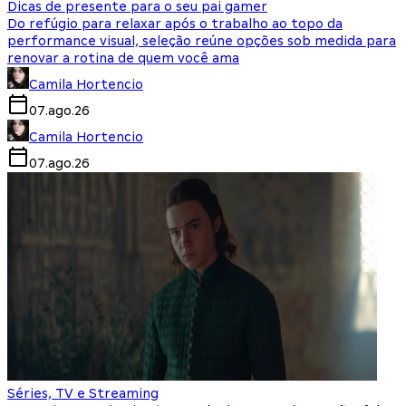
Dicas de presente para o seu pai gamer
Do refúgio para relaxar após o trabalho ao topo da
performance visual, seleção reúne opções sob medida para
renovar a rotina de quem você ama
Camila Hortencio
07.ago.26
Camila Hortencio
07.ago.26
Séries, TV e Streaming