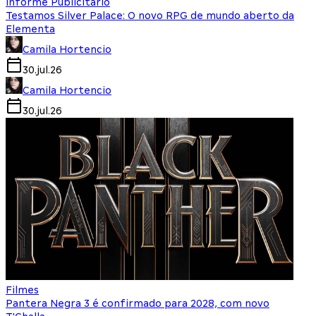
Informe Publicitário
Testamos Silver Palace: O novo RPG de mundo aberto da
Elementa
Camila Hortencio
30.jul.26
Camila Hortencio
30.jul.26
Filmes
Pantera Negra 3 é confirmado para 2028, com novo