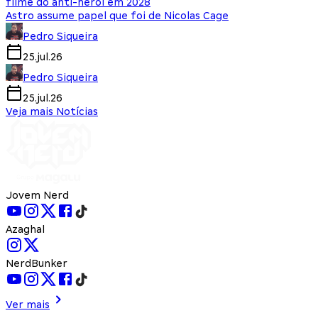
filme do anti-herói em 2028
Astro assume papel que foi de Nicolas Cage
Pedro Siqueira
25.jul.26
Pedro Siqueira
25.jul.26
Veja mais Notícias
Jovem Nerd
Azaghal
NerdBunker
Ver mais