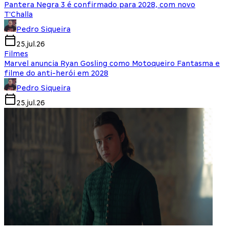
Pantera Negra 3 é confirmado para 2028, com novo
T'Challa
Pedro Siqueira
25.jul.26
Filmes
Marvel anuncia Ryan Gosling como Motoqueiro Fantasma e
filme do anti-herói em 2028
Pedro Siqueira
25.jul.26