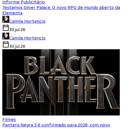
Informe Publicitário
Testamos Silver Palace: O novo RPG de mundo aberto da
Elementa
Camila Hortencio
30.jul.26
Camila Hortencio
30.jul.26
Filmes
Pantera Negra 3 é confirmado para 2028, com novo