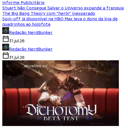
Informe Publicitário
Stuart Não Consegue Salvar o Universo expande a franquia
The Big Bang Theory com “herói” inesperado
Spin-off já disponível na HBO Max leva o dono da loja de
quadrinhos ao holofote
Redação NerdBunker
31.jul.26
Redação NerdBunker
31.jul.26