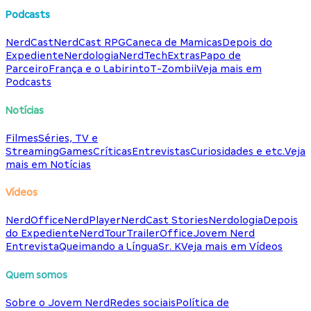
Podcasts
NerdCast
NerdCast RPG
Caneca de Mamicas
Depois do
Expediente
Nerdologia
NerdTech
Extras
Papo de
Parceiro
França e o Labirinto
T-Zombii
Veja mais em
Podcasts
Notícias
Filmes
Séries, TV e
Streaming
Games
Críticas
Entrevistas
Curiosidades e etc.
Veja
mais em Notícias
Vídeos
NerdOffice
NerdPlayer
NerdCast Stories
Nerdologia
Depois
do Expediente
NerdTour
TrailerOffice
Jovem Nerd
Entrevista
Queimando a Língua
Sr. K
Veja mais em Vídeos
Quem somos
Sobre o Jovem Nerd
Redes sociais
Política de