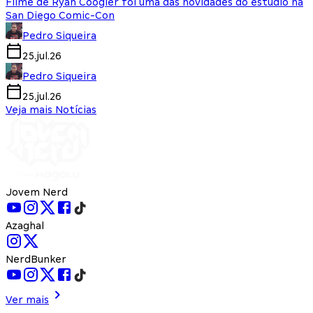
Filme de Ryan Coogler foi uma das novidades do estúdio na
San Diego Comic-Con
Pedro Siqueira
25.jul.26
Pedro Siqueira
25.jul.26
Veja mais Notícias
Jovem Nerd
Azaghal
NerdBunker
Ver mais