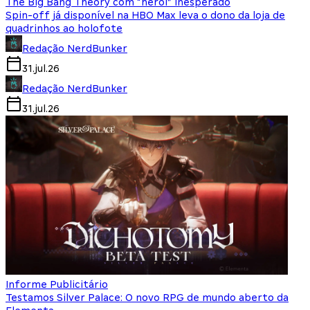
The Big Bang Theory com “herói” inesperado
Spin-off já disponível na HBO Max leva o dono da loja de
quadrinhos ao holofote
Redação NerdBunker
31.jul.26
Redação NerdBunker
31.jul.26
Informe Publicitário
Testamos Silver Palace: O novo RPG de mundo aberto da