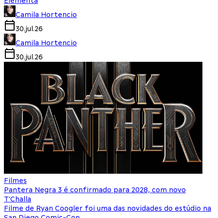
Elementa
Camila Hortencio
30.jul.26
Camila Hortencio
30.jul.26
Filmes
Pantera Negra 3 é confirmado para 2028, com novo
T'Challa
Filme de Ryan Coogler foi uma das novidades do estúdio na
San Diego Comic-Con