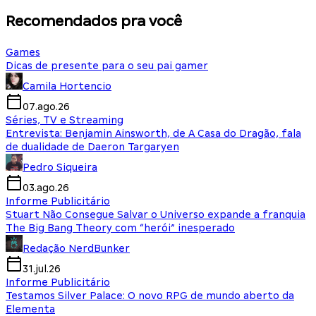
Recomendados pra você
Games
Dicas de presente para o seu pai gamer
Camila Hortencio
07.ago.26
Séries, TV e Streaming
Entrevista: Benjamin Ainsworth, de A Casa do Dragão, fala
de dualidade de Daeron Targaryen
Pedro Siqueira
03.ago.26
Informe Publicitário
Stuart Não Consegue Salvar o Universo expande a franquia
The Big Bang Theory com “herói” inesperado
Redação NerdBunker
31.jul.26
Informe Publicitário
Testamos Silver Palace: O novo RPG de mundo aberto da
Elementa