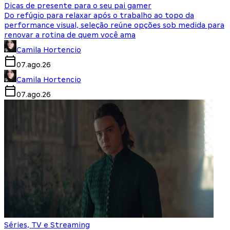
Dicas de presente para o seu pai gamer
Do refúgio para relaxar após o trabalho ao topo da
performance visual, seleção reúne opções sob medida para
renovar a rotina de quem você ama
Camila Hortencio
07.ago.26
Camila Hortencio
07.ago.26
Séries, TV e Streaming