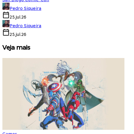
Pedro Siqueira
25.jul.26
Pedro Siqueira
25.jul.26
Veja mais
Games
S