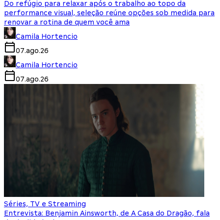
Do refúgio para relaxar após o trabalho ao topo da
performance visual, seleção reúne opções sob medida para
renovar a rotina de quem você ama
Camila Hortencio
07.ago.26
Camila Hortencio
07.ago.26
Séries, TV e Streaming
Entrevista: Benjamin Ainsworth, de A Casa do Dragão, fala