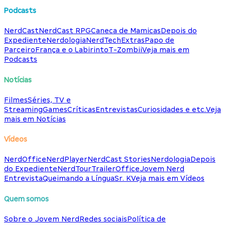
Podcasts
NerdCast
NerdCast RPG
Caneca de Mamicas
Depois do
Expediente
Nerdologia
NerdTech
Extras
Papo de
Parceiro
França e o Labirinto
T-Zombii
Veja mais em
Podcasts
Notícias
Filmes
Séries, TV e
Streaming
Games
Críticas
Entrevistas
Curiosidades e etc.
Veja
mais em Notícias
Vídeos
NerdOffice
NerdPlayer
NerdCast Stories
Nerdologia
Depois
do Expediente
NerdTour
TrailerOffice
Jovem Nerd
Entrevista
Queimando a Língua
Sr. K
Veja mais em Vídeos
Quem somos
Sobre o Jovem Nerd
Redes sociais
Política de