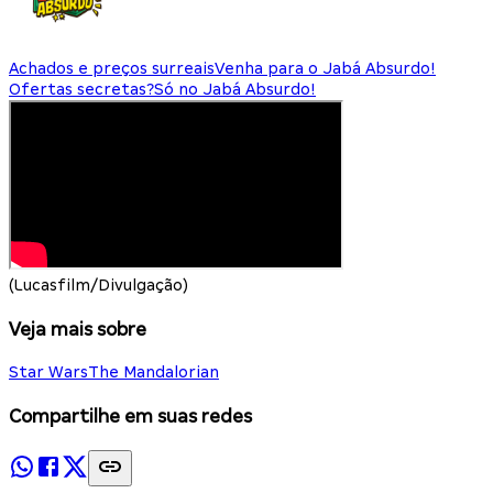
Achados e preços surreais
Venha para o Jabá Absurdo!
Ofertas secretas?
Só no Jabá Absurdo!
(Lucasfilm/Divulgação)
Veja mais sobre
Star Wars
The Mandalorian
Compartilhe em suas redes