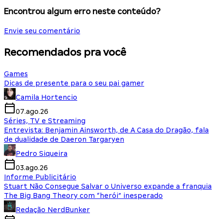
Encontrou algum erro neste conteúdo?
Envie seu comentário
Recomendados pra você
Games
Dicas de presente para o seu pai gamer
Camila Hortencio
07.ago.26
Séries, TV e Streaming
Entrevista: Benjamin Ainsworth, de A Casa do Dragão, fala
de dualidade de Daeron Targaryen
Pedro Siqueira
03.ago.26
Informe Publicitário
Stuart Não Consegue Salvar o Universo expande a franquia
The Big Bang Theory com “herói” inesperado
Redação NerdBunker