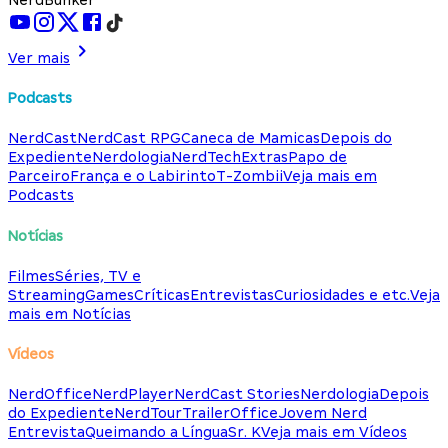
Ver mais
Podcasts
NerdCast
NerdCast RPG
Caneca de Mamicas
Depois do
Expediente
Nerdologia
NerdTech
Extras
Papo de
Parceiro
França e o Labirinto
T-Zombii
Veja mais em
Podcasts
Notícias
Filmes
Séries, TV e
Streaming
Games
Críticas
Entrevistas
Curiosidades e etc.
Veja
mais em Notícias
Vídeos
NerdOffice
NerdPlayer
NerdCast Stories
Nerdologia
Depois
do Expediente
NerdTour
TrailerOffice
Jovem Nerd
Entrevista
Queimando a Língua
Sr. K
Veja mais em Vídeos