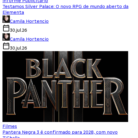
Informe Publicitário
Testamos Silver Palace: O novo RPG de mundo aberto da
Elementa
Camila Hortencio
30.jul.26
Camila Hortencio
30.jul.26
Filmes
Pantera Negra 3 é confirmado para 2028, com novo