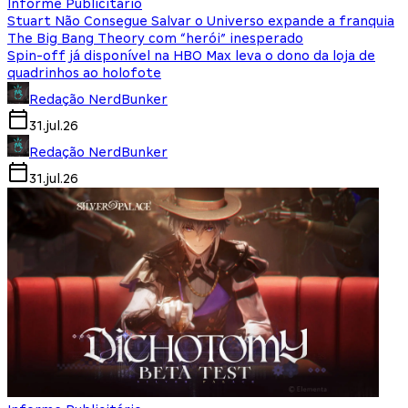
Informe Publicitário
Stuart Não Consegue Salvar o Universo expande a franquia
The Big Bang Theory com “herói” inesperado
Spin-off já disponível na HBO Max leva o dono da loja de
quadrinhos ao holofote
Redação NerdBunker
31.jul.26
Redação NerdBunker
31.jul.26