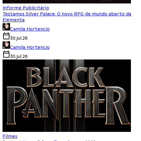
Informe Publicitário
Testamos Silver Palace: O novo RPG de mundo aberto da
Elementa
Camila Hortencio
30.jul.26
Camila Hortencio
30.jul.26
Filmes