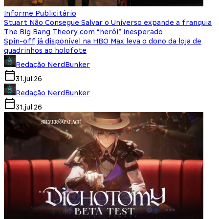
Informe Publicitário
Stuart Não Consegue Salvar o Universo expande a franquia
The Big Bang Theory com “herói” inesperado
Spin-off já disponível na HBO Max leva o dono da loja de
quadrinhos ao holofote
Redação NerdBunker
31.jul.26
Redação NerdBunker
31.jul.26