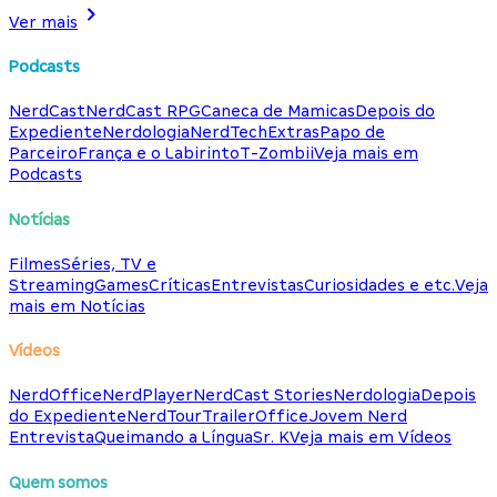
Ver mais
Podcasts
NerdCast
NerdCast RPG
Caneca de Mamicas
Depois do
Expediente
Nerdologia
NerdTech
Extras
Papo de
Parceiro
França e o Labirinto
T-Zombii
Veja mais em
Podcasts
Notícias
Filmes
Séries, TV e
Streaming
Games
Críticas
Entrevistas
Curiosidades e etc.
Veja
mais em Notícias
Vídeos
NerdOffice
NerdPlayer
NerdCast Stories
Nerdologia
Depois
do Expediente
NerdTour
TrailerOffice
Jovem Nerd
Entrevista
Queimando a Língua
Sr. K
Veja mais em Vídeos
Quem somos