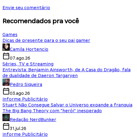
Envie seu comentário
Recomendados pra você
Games
Dicas de presente para o seu pai gamer
Camila Hortencio
07.ago.26
Séries, TV e Streaming
Entrevista: Benjamin Ainsworth, de A Casa do Dragão, fala
de dualidade de Daeron Targaryen
Pedro Siqueira
03.ago.26
Informe Publicitário
Stuart Não Consegue Salvar o Universo expande a franquia
The Big Bang Theory com “herói” inesperado
Redação NerdBunker
31.jul.26
Informe Publicitário