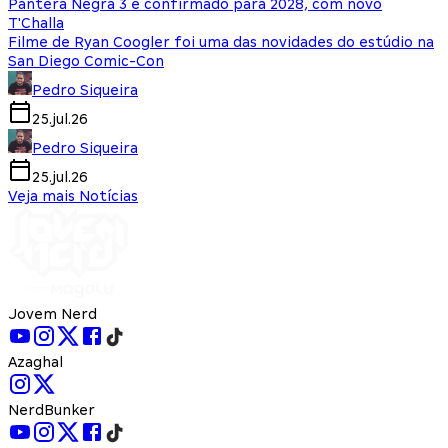
Pantera Negra 3 é confirmado para 2028, com novo
T'Challa
Filme de Ryan Coogler foi uma das novidades do estúdio na
San Diego Comic-Con
Pedro Siqueira
25.jul.26
Pedro Siqueira
25.jul.26
Veja mais Notícias
Jovem Nerd
Azaghal
NerdBunker