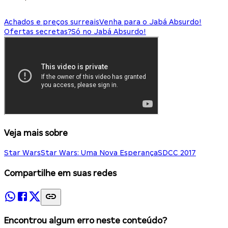
Achados e preços surreais
Venha para o Jabá Absurdo!
Ofertas secretas?
Só no Jabá Absurdo!
Veja mais sobre
Star Wars
Star Wars: Uma Nova Esperança
SDCC 2017
Compartilhe em suas redes
Encontrou algum erro neste conteúdo?