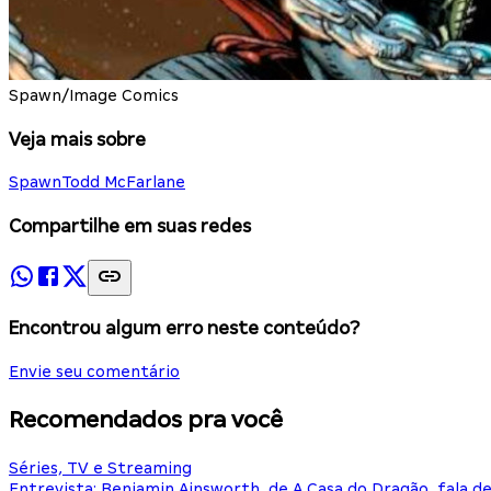
Spawn/Image Comics
Veja mais sobre
Spawn
Todd McFarlane
Compartilhe em suas redes
Encontrou algum erro neste conteúdo?
Envie seu comentário
Recomendados pra você
Séries, TV e Streaming
Entrevista: Benjamin Ainsworth, de A Casa do Dragão, fala d