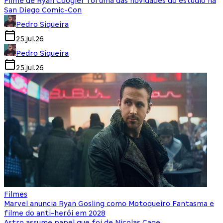
Filme de Ryan Coogler foi uma das novidades do estúdio na
San Diego Comic-Con
Pedro Siqueira
25.jul.26
Pedro Siqueira
25.jul.26
Filmes
Marvel anuncia Ryan Gosling como Motoqueiro Fantasma e
filme do anti-herói em 2028
Astro assume papel que foi de Nicolas Cage