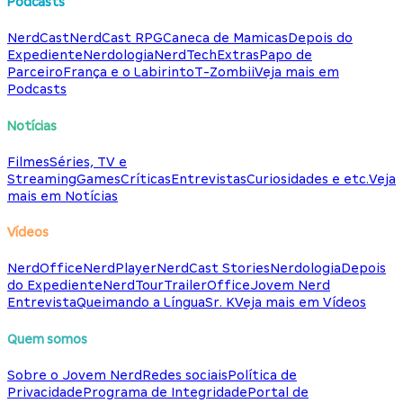
Podcasts
NerdCast
NerdCast RPG
Caneca de Mamicas
Depois do
Expediente
Nerdologia
NerdTech
Extras
Papo de
Parceiro
França e o Labirinto
T-Zombii
Veja mais em
Podcasts
Notícias
Filmes
Séries, TV e
Streaming
Games
Críticas
Entrevistas
Curiosidades e etc.
Veja
mais em Notícias
Vídeos
NerdOffice
NerdPlayer
NerdCast Stories
Nerdologia
Depois
do Expediente
NerdTour
TrailerOffice
Jovem Nerd
Entrevista
Queimando a Língua
Sr. K
Veja mais em Vídeos
Quem somos
Sobre o Jovem Nerd
Redes sociais
Política de
Privacidade
Programa de Integridade
Portal de