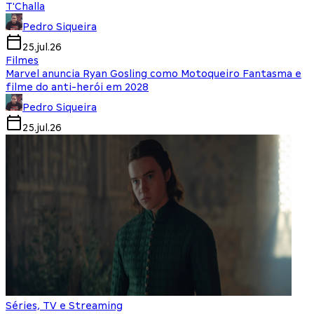
T'Challa
Pedro Siqueira
25.jul.26
Filmes
Marvel anuncia Ryan Gosling como Motoqueiro Fantasma e
filme do anti-herói em 2028
Pedro Siqueira
25.jul.26
Séries, TV e Streaming