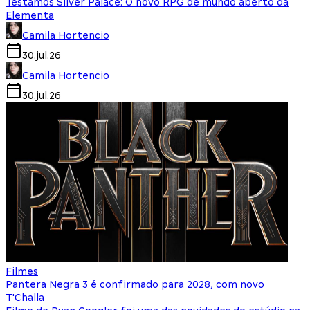
Testamos Silver Palace: O novo RPG de mundo aberto da
Elementa
Camila Hortencio
30.jul.26
Camila Hortencio
30.jul.26
Filmes
Pantera Negra 3 é confirmado para 2028, com novo
T'Challa