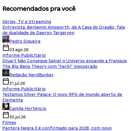
Recomendados pra você
Séries, TV e Streaming
Entrevista: Benjamin Ainsworth, de A Casa do Dragão, fala
de dualidade de Daeron Targaryen
Pedro Siqueira
03.ago.26
Informe Publicitário
Stuart Não Consegue Salvar o Universo expande a franquia
The Big Bang Theory com “herói” inesperado
Redação NerdBunker
31.jul.26
Informe Publicitário
Testamos Silver Palace: O novo RPG de mundo aberto da
Elementa
Camila Hortencio
30.jul.26
Filmes
Pantera Negra 3 é confirmado para 2028, com novo