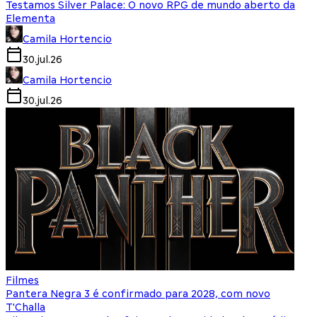
Testamos Silver Palace: O novo RPG de mundo aberto da
Elementa
Camila Hortencio
30.jul.26
Camila Hortencio
30.jul.26
Filmes
Pantera Negra 3 é confirmado para 2028, com novo
T'Challa